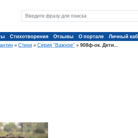
ты
Стихотворения
Отзывы
О портале
Личный каб
тантин
»
Стихи
»
Серия "Важное"
»
908ф-ок. Дети...