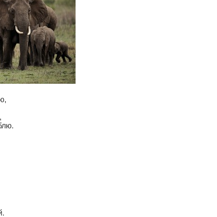
ю,
,
блю.
й.