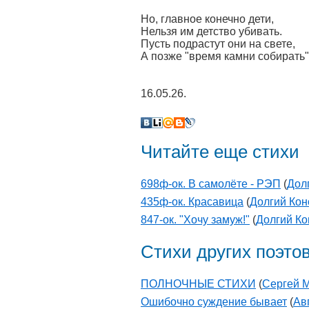
Но, главное конечно дети,
Нельзя им детство убивать.
Пусть подрастут они на свете,
А позже "время камни собирать".
16.05.26.
Читайте еще стихи
698ф-ок. В самолёте - РЭП
(
Дол
435ф-ок. Красавица
(
Долгий Кон
847-ок. "Хочу замуж!"
(
Долгий Ко
Стихи других поэто
ПОЛНОЧНЫЕ СТИХИ
(
Сергей
Ошибочно суждение бывает
(
Ав