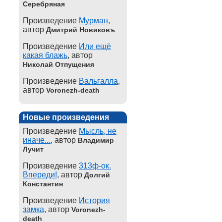
Серебряная
Произведение
Мурман
,
автор
Дмитрий Новиковъ
Произведение
Или ещё
какая блажь
, автор
Николай Отпущения
Произведение
Вальгалла
,
автор
Voronezh-death
Новые произведения
Произведение
Мысль, не
иначе...
, автор
Владимир
Лучит
Произведение
313ф-ок.
Впереди!
, автор
Долгий
Константин
Произведение
История
замка
, автор
Voronezh-
death