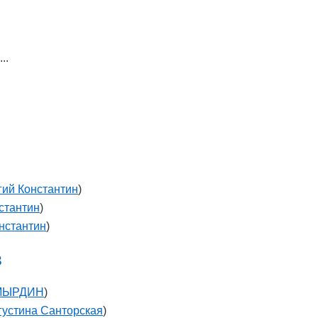
..
гий Константин
)
стантин
)
нстантин
)
в
 МЫРДИН
)
густина Санторская
)