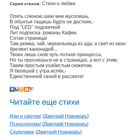
: Стихи о любви
Серия стихов
Опять слюною шею мне мусолишь,
В объятья тащишь будто не достоин,-
Под "LED" подсветкой
Лит подписка- романы Кафки,
Сотая страница!
Там рюмка, чай, чернильница из ада, и свет из окон
брезжит канонадой...
Твоих лишь снов чуть потная принцесса,
Но ты проснешься не в страницах, а вот с этим;
Таким простым ухабистым сюжетом,
Я беляшей с утра испёк,-
Единственной своей в рассвете!
Читайте еще стихи
Иди и смотри!
(
Дмитрий Новиковъ
)
Психологема!
(
Дмитрий Новиковъ
)
Скудоумие
(
Дмитрий Новиковъ
)