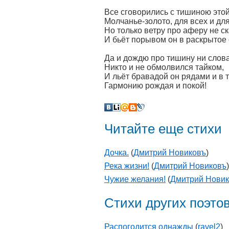
Все сговорились с тишиною этой
Молчанье-золото, для всех и для
Но только ветру про аферу не ск
И бьёт порывом он в раскрытое 
Да и дождю про тишину ни слова
Никто и не обмолвился тайком,
И льёт бравадой он рядами и в т
Гармонию рождая и покой!
Читайте еще стихи
Дочка.
(
Дмитрий Новиковъ
)
Река жизни!
(
Дмитрий Новиковъ
)
Чужие желания!
(
Дмитрий Нови
Стихи других поэто
Распогодится однажды
(
ravel2
)