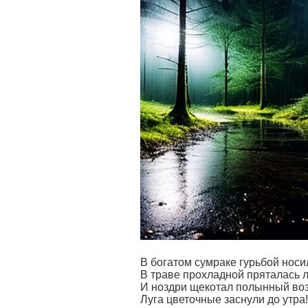
В богатом сумраке гурьбой носи
В траве прохладной пряталась л
И ноздри щекотал полынный воз
Луга цветочные заснули до утра!