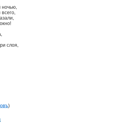
 ночью,
 всего,
азали,
окно!
,
ри слоя,
ковъ
)
в