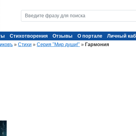
ты
Стихотворения
Отзывы
О портале
Личный каб
иковъ
»
Стихи
»
Серия "Мир души!"
»
Гармония