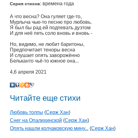
: времена года
Серия стихов
А что весна? Она гуляет где-то,
Мурлыча чью-то песню про любовь.
Я был бы рад ей подпевать дуэтом
И для неё петь соло вновь и вновь -
Но, видимо, не любит баритоны,
Предпочитает теноры весна
И слушает опять заворожённо
Бельканто чьё-то южное она...
4,6 апреля 2021
Читайте еще стихи
Любовь толпы
(
Серж Хан
)
Снег на Опалихинской
(
Серж Хан
)
Опять нашли колчаковскую мину...
(
Серж Хан
)