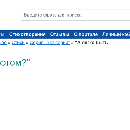
ты
Стихотворения
Отзывы
О портале
Личный каб
ное
»
Стихи
»
Серия "Без серии"
»
"А легко быть
оэтом?"