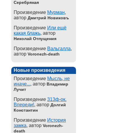
Серебряная
Произведение
Мурман
,
автор
Дмитрий Новиковъ
Произведение
Или ещё
какая блажь
, автор
Николай Отпущения
Произведение
Вальгалла
,
автор
Voronezh-death
Новые произведения
Произведение
Мысль, не
иначе...
, автор
Владимир
Лучит
Произведение
313ф-ок.
Впереди!
, автор
Долгий
Константин
Произведение
История
замка
, автор
Voronezh-
death