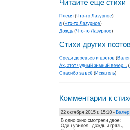
Читайте еще стихи
Племя
(
Что-то Лазурное
)
я
(
Что-то Лазурное
)
Дождь
(
Что-то Лазурное
)
Стихи других поэто
Среди деревьев и цветов
(
Вале
Ах, этот чудный зимний вечер...
(
Спасибо за всё
(
Искатель
)
Комментарии к сти
22 октября 2015 г. 15:10
-
Валер
В одно окно смотрели двое:
Один увидел - дождь и грязь,