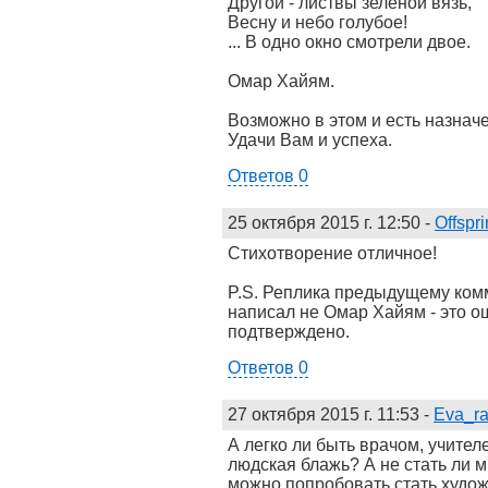
Другой - листвы зеленой вязь,
Весну и небо голубое!
... В одно окно смотрели двое.
Омар Хайям.
Возможно в этом и есть назначе
Удачи Вам и успеха.
Ответов 0
25 октября 2015 г. 12:50
-
Offspr
Стихотворение отличное!
P.S. Реплика предыдущему ком
написал не Омар Хайям - это ош
подтверждено.
Ответов 0
27 октября 2015 г. 11:53
-
Eva_r
А легко ли быть врачом, учител
людская блажь? А не стать ли м
можно попробовать стать худож