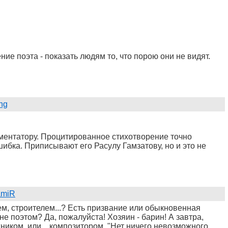
ние поэта - показать людям то, что порою они не видят.
ing
ментатору. Процитированное стихотворение точно
ибка. Приписывают его Расулу Гамзатову, но и это не
amiR
ем, строителем...? Есть призвание или обыкновенная
не поэтом? Да, пожалуйста! Хозяин - барин! А завтра,
ником, или... композитором. "Нет ничего невозможного