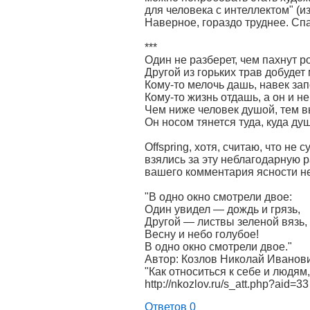
для человека с интеллектом" (и
Наверное, гораздо труднее. Спа
***
Один не разберет, чем пахнут р
Другой из горьких трав добудет 
Кому-то мелочь дашь, навек зап
Кому-то жизнь отдашь, а он и не
Чем ниже человек душой, тем в
Он носом тянется туда, куда ду
Offspring, хотя, считаю, что не 
взялись за эту неблагодарную р
вашего комментария ясности н
"В одно окно смотрели двое:
Один увидел — дождь и грязь,
Другой — листвы зеленой вязь,
Весну и небо голубое!
В одно окно смотрели двое."
Автор: Козлов Николай Иванови
"Как относиться к себе и людям
http://nkozlov.ru/s_att.php?aid=33
Ответов 0