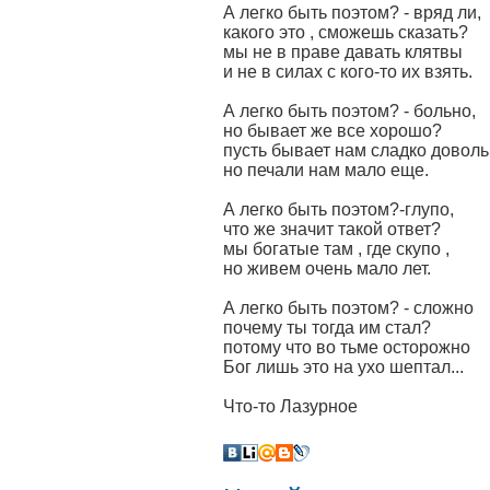
А легко быть поэтом? - вряд ли,
какого это , сможешь сказать?
мы не в праве давать клятвы
и не в силах с кого-то их взять.
А легко быть поэтом? - больно,
но бывает же все хорошо?
пусть бывает нам сладко доволь
но печали нам мало еще.
А легко быть поэтом?-глупо,
что же значит такой ответ?
мы богатые там , где скупо ,
но живем очень мало лет.
А легко быть поэтом? - сложно
почему ты тогда им стал?
потому что во тьме осторожно
Бог лишь это на ухо шептал...
Что-то Лазурное