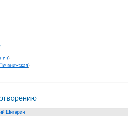
в
нтин
)
Печенежская
)
хотворению
ий Шигарин