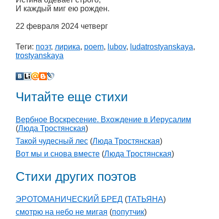
И каждый миг ею рожден.
22 февраля 2024 четверг
Теги:
поэт
,
лирика
,
poem
,
lubov
,
ludatrostyanskaya
,
trostyanskaya
Читайте еще стихи
Вербное Воскресение. Вхождение в Иерусалим
(
Люда Тростянская
)
Такой чудесный лес
(
Люда Тростянская
)
Вот мы и снова вместе
(
Люда Тростянская
)
Стихи других поэтов
ЭРОТОМАНИЧЕСКИЙ БРЕД
(
ТАТЬЯНА
)
смотрю на небо не мигая
(
попутчик
)