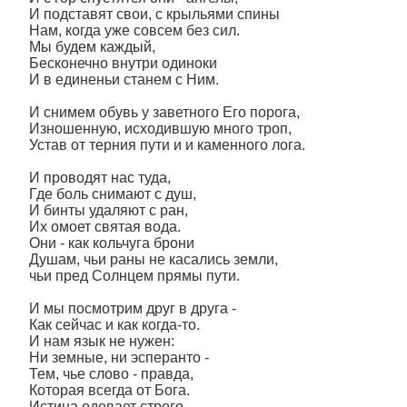
И подставят свои, с крыльями спины
Нам, когда уже совсем без сил.
Мы будем каждый,
Бесконечно внутри одиноки
И в единеньи станем с Ним.
И снимем обувь у заветного Его порога,
Изношенную, исходившую много троп,
Устав от терния пути и и каменного лога.
И проводят нас туда,
Где боль снимают с душ,
И бинты удаляют с ран,
Их омоет святая вода.
Они - как кольчуга брони
Душам, чьи раны не касались земли,
чьи пред Солнцем прямы пути.
И мы посмотрим друг в друга -
Как сейчас и как когда-то.
И нам язык не нужен:
Ни земные, ни эсперанто -
Тем, чье слово - правда,
Которая всегда от Бога.
Истина одевает строго,