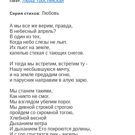
:
Люда Тростянская
Поэт
: Любовь
Серия стихов
А мы все же верим, правда,
В небесный апрель?
В один из тех,
Когда небо слезы не льет.
Их льют на земле,
капелью стекая с тающих снегов.
И тогда мы встретим, встретим ту -
Нашу несбывшуюся мечту,
и на земле предадим огню,
и парусник направим в алую зарю.
Мы станем такими,
Как никто не смог.
Мы взглядом убелим порог.
Мы дивной строкой строгою
пройдем со скромной тогою,
Хлебной весной
Дыханием ветра
И дыханием Его покроются долины,
И с гор спустятся они - ангелы,