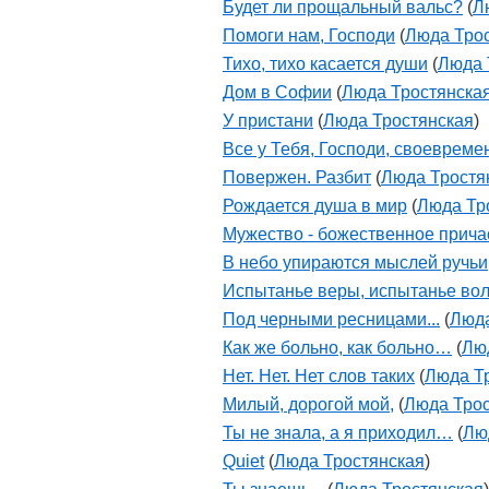
Будет ли прощальный вальс?
(
Л
Помоги нам, Господи
(
Люда Тро
Тихо, тихо касается души
(
Люда 
Дом в Софии
(
Люда Тростянска
У пристани
(
Люда Тростянская
)
Все у Тебя, Господи, своевреме
Повержен. Разбит
(
Люда Тростя
Рождается душа в мир
(
Люда Тр
Мужество - божественное прича
В небо упираются мыслей ручьи
Испытанье веры, испытанье во
Под черными ресницами...
(
Люда
Как же больно, как больно…
(
Лю
Нет. Нет. Нет слов таких
(
Люда Т
Милый, дорогой мой,
(
Люда Трос
Ты не знала, а я приходил…
(
Лю
Quiet
(
Люда Тростянская
)