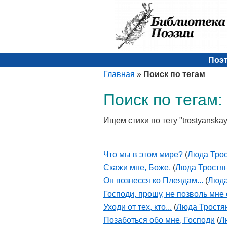
Поэ
Главная
»
Поиск по тегам
Поиск по тегам:
Ищем стихи по тегу "trostyanska
Что мы в этом мире?
(
Люда Трос
Скажи мне, Боже,
(
Люда Тростя
Он вознесся ко Плеядам...
(
Люда
Господи, прошу, не позволь мне
Уходи от тех, кто...
(
Люда Тростя
Позаботься обо мне, Господи
(
Л