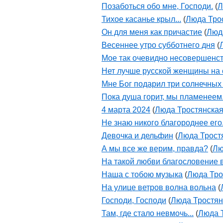
Позаботься обо мне, Господи.
(
Л
Тихое касанье крыл...
(
Люда Тро
Он для меня как причастие
(
Люд
Весеннее утро субботнего дня
(
Мое так очевидно несовершенс
Нет лучше русской женщины на 
Мне Бог подарил три солнечных
Пока душа горит, мы пламенеем.
4 марта 2024
(
Люда Тростянска
Не знаю никого благороднее его
Девочка и дельфин
(
Люда Трост
А мы все же верим, правда?
(
Лю
На такой любви благословение в
Наша с тобою музыка
(
Люда Тро
На улице ветров волна вольна
(
Господи, Господи
(
Люда Тростян
Там, где стало невмочь...
(
Люда 