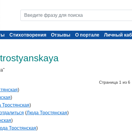
ты
Стихотворения
Отзывы
О портале
Личный каб
 trostyanskaya
ya"
Страница 1 из 6
тянская
)
нская
)
 Тростянская
)
 отдалиться
(
Люда Тростянская
)
нская
)
юда Тростянская
)