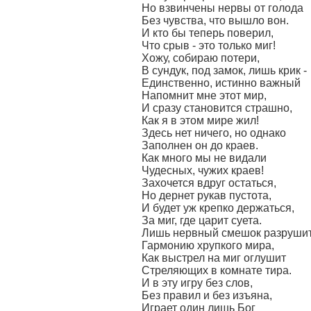
Но взвинчены нервы от голода
Без чувства, что вышло вон.
И кто бы теперь поверил,
Что срыв - это только миг!
Хожу, собираю потери,
В сундук, под замок, лишь крик -
Единственно, истинно важный
Напомнит мне этот мир,
И сразу становится страшно,
Как я в этом мире жил!
Здесь нет ничего, но однако
Заполнен он до краев.
Как много мы не видали
Чудесных, чужих краев!
Захочется вдруг остаться,
Но дернет рукав пустота,
И будет уж крепко держаться,
За миг, где царит суета.
Лишь нервный смешок разруши
Гармонию хрупкого мира,
Как выстрел на миг оглушит
Стреляющих в комнате тира.
И в эту игру без слов,
Без правил и без изъяна,
Играет один лишь Бог