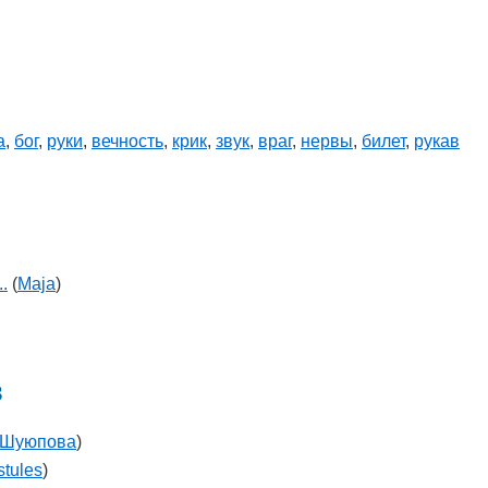
а
,
бог
,
руки
,
вечность
,
крик
,
звук
,
враг
,
нервы
,
билет
,
рукав
.
(
Maja
)
в
 Шуюпова
)
stules
)