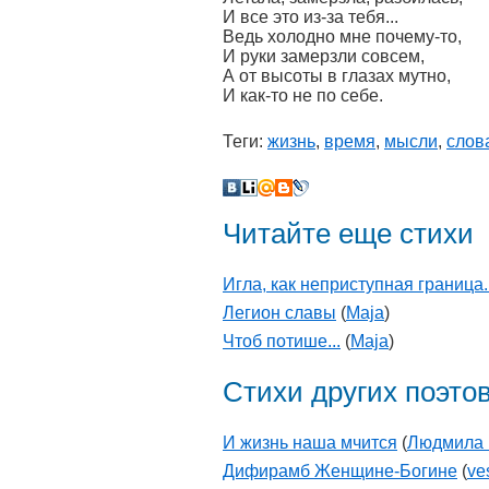
И все это из-за тебя...
Ведь холодно мне почему-то,
И руки замерзли совсем,
А от высоты в глазах мутно,
И как-то не по себе.
Теги:
жизнь
,
время
,
мысли
,
слов
Читайте еще стихи
Игла, как неприступная граница..
Легион славы
(
Maja
)
Чтоб потише...
(
Maja
)
Стихи других поэто
И жизнь наша мчится
(
Людмила
Дифирамб Женщине-Богине
(
ve