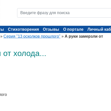
ты
Стихотворения
Отзывы
О портале
Личный каб
»
Серия "13 осколков прошлого"
»
А руки замерзли от
 от холода...
лого