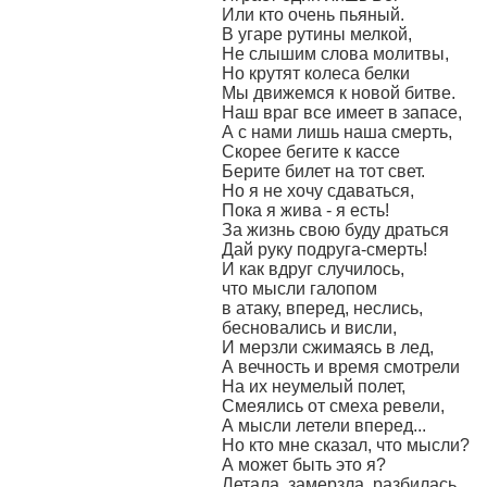
Или кто очень пьяный.
В угаре рутины мелкой,
Не слышим слова молитвы,
Но крутят колеса белки
Мы движемся к новой битве.
Наш враг все имеет в запасе,
А с нами лишь наша смерть,
Скорее бегите к кассе
Берите билет на тот свет.
Но я не хочу сдаваться,
Пока я жива - я есть!
За жизнь свою буду драться
Дай руку подруга-смерть!
И как вдруг случилось,
что мысли галопом
в атаку, вперед, неслись,
бесновались и висли,
И мерзли сжимаясь в лед,
А вечность и время смотрели
На их неумелый полет,
Смеялись от смеха ревели,
А мысли летели вперед...
Но кто мне сказал, что мысли?
А может быть это я?
Летала, замерзла, разбилась,