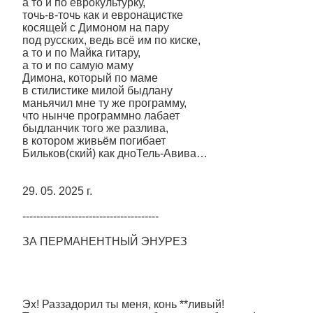
а то и по еврокультурку,
точь-в-точь как и евронацистке
косящей с Димоном на пару
под русских, ведь всё им по киске,
а то и по Майка гитару,
а то и по самую маму
Димона, который по маме
в стилистике милой быдлану
маньячил мне ту же программу,
что нынче программно лабает
быдланчик того же разлива,
в котором живьём погибает
Бильков(ский) как дноТель-Авива…
29. 05. 2025 г.
---------------------------------------
ЗА ПЕРМАНЕНТНЫЙ ЭНУРЕЗ
Эх! Раззадорил ты меня, конь **ливый!