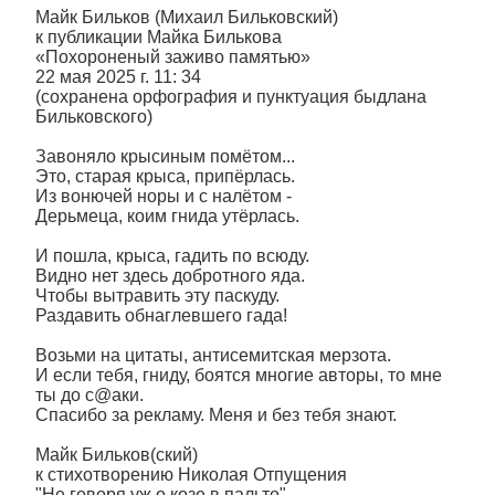
Майк Бильков (Михаил Бильковский)
к публикации Майка Билькова
«Похороненый заживо памятью»
22 мая 2025 г. 11: 34
(сохранена орфография и пунктуация быдлана
Бильковского)
Завоняло крысиным помётом...
Это, старая крыса, припёрлась.
Из вонючей норы и с налётом -
Дерьмеца, коим гнида утёрлась.
И пошла, крыса, гадить по всюду.
Видно нет здесь добротного яда.
Чтобы вытравить эту паскуду.
Раздавить обнаглевшего гада!
Возьми на цитаты, антисемитская мерзота.
И если тебя, гниду, боятся многие авторы, то мне
ты до с@аки.
Спасибо за рекламу. Меня и без тебя знают.
Майк Бильков(ский)
к стихотворению Николая Отпущения
"Не говоря уж о козе в пальто"