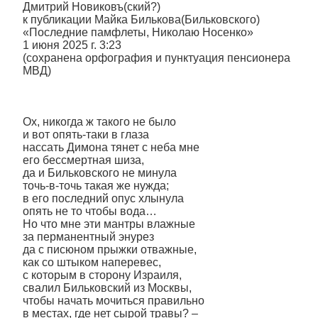
Дмитрий Новиковъ(ский?)
к публикации Майка Билькова(Бильковского)
«Последние памфлеты, Николаю Носенко»
1 июня 2025 г. 3:23
(сохранена орфография и пунктуация пенсионера
МВД)
Ох, никогда ж такого не было
и вот опять-таки в глаза
нассать Димона тянет с неба мне
его бессмертная шиза,
да и Бильковского не минула
точь-в-точь такая же нужда;
в его последний опус хлынула
опять не то чтобы вода…
Но что мне эти мантры влажные
за перманентный энурез
да с писюном прыжки отважные,
как со штыком наперевес,
с которым в сторону Израиля,
свалил Бильковский из Москвы,
чтобы начать мочиться правильно
в местах, где нет сырой травы? –