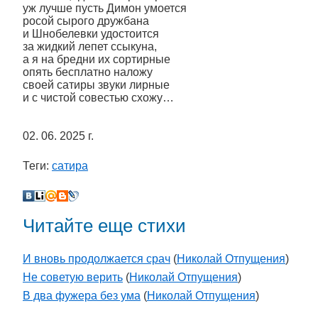
уж лучше пусть Димон умоется
росой сырого дружбана
и Шнобелевки удостоится
за жидкий лепет ссыкуна,
а я на бредни их сортирные
опять бесплатно наложу
своей сатиры звуки лирные
и с чистой совестью схожу…
02. 06. 2025 г.
Теги:
сатира
Читайте еще стихи
И вновь продолжается срач
(
Николай Отпущения
)
Не советую верить
(
Николай Отпущения
)
В два фужера без ума
(
Николай Отпущения
)