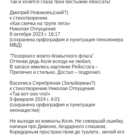
Так и хочется глаза твои бестыжие обоссать!
Дмитрий Новиковъ(ский?)
к стихотворению
«Как свечка на трупе лета»
Николая Отпущения
8 октября 2023 г. 16:17
(сохранена орфография и пунктуация пенсионера
МВД)
"Позорного жовто-блакытного флага"
Оттенки дядь Коля всегда не любил;
В запасе имелись картинки Рейхстага –
Прилично и стильно. Достал – подрочил.
Василиса Серебряная (Зильберман?)
к стихотворению Николая Отпущения
«Так вот оно что!»
9 февраля 2024 г. 4:01
(сохранена орфография и пунктуация
неонацистки)
Не выходи из комнаты,Коля, Не совершай ошибку,
напиши про Димоню, бездарного слишком,
Коридорным пространством до туалета , мочой его