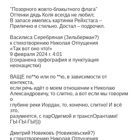
"Позорного жовто-блакытного флага"
Оттенки дядь Коля всегда не любил;
В запасе имелись картинки Рейхстага –
Прилично и стильно. Достал – подрочил.
Василиса Серебряная (Зильберман?)
к стихотворению Николая Отпущения
«Так вот оно что!»
9 февраля 2024 г. 4:01
(сохранена орфография и пунктуация
неонацистки)
ВАЩЕ по**ю или по **ю, в зависимости от
контекста,
если речь идёт о моем отношении к Николаю
Александровичу, то слитно, а вот если мы говорим
о
глубине реки Иордан, то, конечно, слитно! И всё
это,
разумеется, с парОдигмой и транспОрантами!
ГЫ-ГЫ-ГЫ!)))
Дмитрий Новиковъ (Новиковъский?)
к стихотворению Николая Отпущения