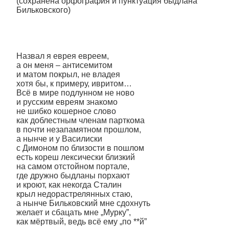
(сохранена орфография и пунктуация быдлана
Бильковского)
Назвал я еврея евреем,
а он меня – антисемитом
и матом покрыл, не владея
хотя бы, к примеру, ивритом…
Всё в мире подлунном не ново
и русским евреям знакомо
не шибко кошерное слово
как доблестным членам парткома
в почти незапамятном прошлом,
а нынче и у Василиски
с Димоном по близости в пошлом
есть кореш лексически близкий
на самом отстойном портале,
где дружно быдланы порхают
и кроют, как некогда Сталин
крыл недорастрелянных стаю,
а нынче Бильковский мне сдохнуть
желает и сбацать мне „Мурку”,
как мёртвый, ведь всё ему „по **й”