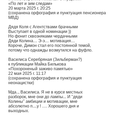
«По лет и зим следам»
20 марта 2025 г. 20:25
(сохранена орфография и пунктуация пенсионера
МВД)
Дядя Коля с Агентствами брачными
Выступает в одной номинации ))
Но фонит сквозняками чердачными
Дяди Колина… Э-э… мотивация…
Короче, Димон стал его постоянной темой,
потому что однажды возмутился на фуфло.
Василиса Серебряная (Зильберман?)
к публикации Майка Билькова
«Похороненый заживо памятью»
22 мая 2025 г. 11:17
(сохранена орфография и пунктуация
неонацистки)
Мда.., Василиса. Я не в курсе местных
разборок, мне они до лампы... И "дяди
Колины" амбиции и мотивации, мне
абсолютно п....у ! …. Хорошего дня и
выходных.