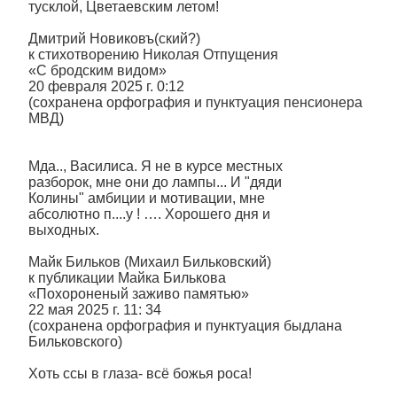
тусклой, Цветаевским летом!
Дмитрий Новиковъ(ский?)
к стихотворению Николая Отпущения
«С бродским видом»
20 февраля 2025 г. 0:12
(сохранена орфография и пунктуация пенсионера
МВД)
Мда.., Василиса. Я не в курсе местных
разборок, мне они до лампы... И "дяди
Колины" амбиции и мотивации, мне
абсолютно п....у ! …. Хорошего дня и
выходных.
Майк Бильков (Михаил Бильковский)
к публикации Майка Билькова
«Похороненый заживо памятью»
22 мая 2025 г. 11: 34
(сохранена орфография и пунктуация быдлана
Бильковского)
Хоть ссы в глаза- всё божья роса!