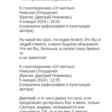
К стихотворению «От метлы!»
Николая Отпущения
(Критик: Дмитрий Новиковъ)
4 января 2024 г. 18:42
(сохранена орфография и пунктуация
автора)
Ну какой же срач, господин Козёл! Это Вы в
людей плюёте, а меня быдлом обзываете!
Что же Вы, батенька, в своём глазу бревна
то
и не заметили!
К стихотворению «От метлы!»
Николая Отпущения
(Критик: Дмитрий Новиковъ)
5 января 2024 г. 12:35
(сохранена орфография и пунктуация
автора)
Дмитрий, я от него давно отстала, а он
продолжает цитировать Вас и меня, только
Свогора, видимо, побаивается или
стесняется. Ой, да я же ему 4 звезды