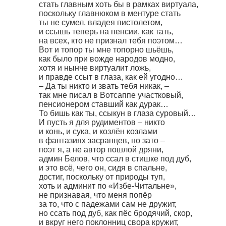
стать главным хоть бы в рамках виртуала,
поскольку главнюком в ментуре стать
ты не сумел, владея пистолетом,
и ссышь теперь на пенсии, как тать,
на всех, кто не признал тебя поэтом…
Вот и топор ты мне топорно шьёшь,
как было при вожде народов модно,
хотя и нынче виртуалит ложь,
и правде ссыт в глаза, как ей угодно…
– Да ты никто и звать тебя никак, –
так мне писал в Вотсаппе участковый,
пенсионером ставший как дурак…
То бишь как ты, ссыкун в глаза суровый…
И пусть я для рудиментов – никто
и конь, и сука, и козлён козлами
в фантазиях засранцев, но зато –
поэт я, а не автор пошлой дряни,
админ Белов, что ссал в стишке под дуб,
и это всё, чего он, сидя в спальне,
достиг, поскольку от природы туп,
хоть и админит по «Избе-Читальне»,
не признавая, что меня попёр
за то, что с падежами сам не дружит,
но ссать под дуб, как пёс бродячий, скор,
и вкруг него поклонниц свора кружит,