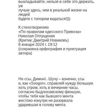
выкладывайте, нельзя в себе это держать,
уж
лучше здесь, чем в реальной жизни на
людей
будете с топором кидаться!)))
К стихотворению
«По правилам одесского Привоза»
Николая Отпущения
(Критик: Дмитрий Новиковъ)
8 января 2024 г. 19:12
(сохранена орфография и пунктуация
автора)
Не ссы, Димон!.. Шучу – конечно, ссы
и, как «Svogor», справляй нужду большую
хоть утром, хоть в вечерние часы,
согласно быдлохамскому феншую,
чтобы тебя как бывшего мента
жестоко изнутри не разорвала
ударившая в голову мечта