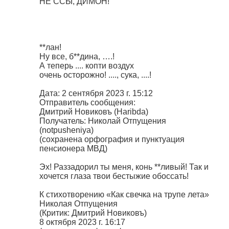
НЕ ССЫ, ДИМОН!
**лан!
Ну все, б**дина, ….!
А теперь .... копти воздух
очень осторожно! ...., сука, ....!
Дата: 2 сентября 2023 г. 15:12
Отправитель сообщения:
Дмитрий Новиковъ (Haribda)
Получатель: Николай Отпущения
(notpusheniya)
(сохранена орфография и пунктуация
пенсионера МВД)
Эх! Раззадорил ты меня, конь **ливый! Так и
хочется глаза твои бестыжие обоссать!
К стихотворению «Как свечка на трупе лета»
Николая Отпущения
(Критик: Дмитрий Новиковъ)
8 октября 2023 г. 16:17