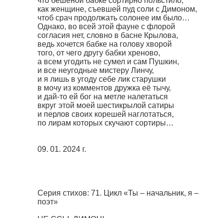
что бешеной бабке сортирно польстило,
как женщине, съевшей пуд соли с Димоном,
чтоб срач продолжать солонее им было…
Однако, во всей этой фауне с флорой
согласия нет, словно в басне Крылова,
ведь хочется бабке на голову хворой
того, от чего другу бабки хреново,
а всем угодить не сумел и сам Пушкин,
и все неугодные мистеру Линчу,
и я лишь в угоду себе лик старушки
в мочу из комментов дружка её тычу,
и дай-то ей бог на метле налетаться
вкруг этой моей шестикрылой сатиры
и перлов своих корешей наглотаться,
по лирам которых скучают сортиры…
09. 01. 2024 г.
Серия стихов: 71. Цикл «Ты – начальник, я –
поэт»