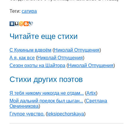
Теги:
сатира
Читайте еще стихи
С Кукиным вдвоём
(
Николай Отпущения
)
А я, как все
(
Николай Отпущения
)
Сезон охоты на Шайтора
(
Николай Отпущения
)
Стихи других поэтов
Я тебя никому никогда не отдам...
(
Artix
)
Мой дальний предок был цыган...
(
Светлана
Овчинникова
)
Глупое чувство.
(
leksipechorskaya
)