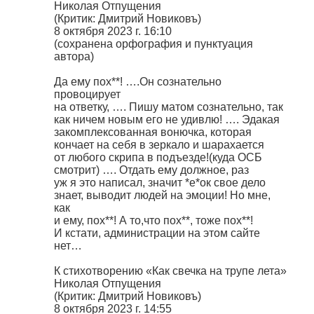
Николая Отпущения
(Критик: Дмитрий Новиковъ)
8 октября 2023 г. 16:10
(сохранена орфография и пунктуация
автора)
Да ему пох**! ….Он сознательно
провоцирует
на ответку, …. Пишу матом сознательно, так
как ничем новым его не удивлю! …. Эдакая
закомплексованная вонючка, которая
кончает на себя в зеркало и шарахается
от любого скрипа в подъезде!(куда ОСБ
смотрит) …. Отдать ему должное, раз
уж я это написал, значит *е*ок свое дело
знает, выводит людей на эмоции! Но мне,
как
и ему, пох**! А то,что пох**, тоже пох**!
И кстати, администрации на этом сайте
нет…
К стихотворению «Как свечка на трупе лета»
Николая Отпущения
(Критик: Дмитрий Новиковъ)
8 октября 2023 г. 14:55