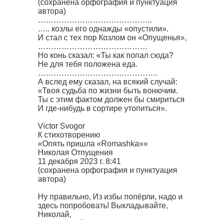
(сохранена орфография и пунктуация
автора)
……………………………………..
….. козлы его однажды «опустили».
И стал с тех пор Козлом он «Опущенья»,
……………………………………
Но конь сказал: «Ты как попал сюда?
Не для тебя положена еда.
……………………………………….
А вслед ему сказал, на всякий случай:
«Твоя судьба по жизни быть вонючим.
Ты с этим фактом должен бы смириться
И где-нибудь в сортире утопиться».
Victor Svogor
К стихотворению
«Опять пришла «Romashka»»
Николая Отпущения
11 декабря 2023 г. 8:41
(сохранена орфография и пунктуация
автора)
Ну правильно, Из избы попёрли, надо и
здесь попробовать! Выкладывайте,
Николай,