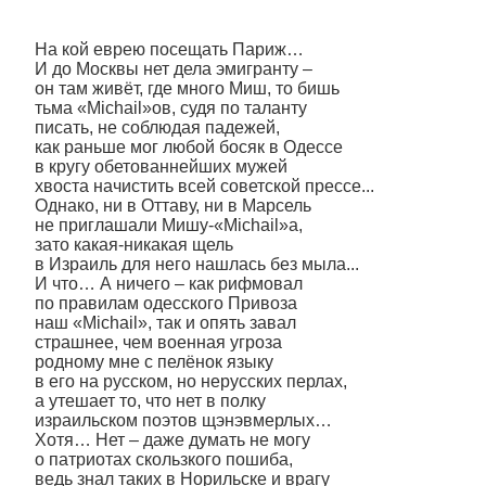
На кой еврею посещать Париж…
И до Москвы нет дела эмигранту –
он там живёт, где много Миш, то бишь
тьма «Michail»ов, судя по таланту
писать, не соблюдая падежей,
как раньше мог любой босяк в Одессе
в кругу обетованнейших мужей
хвоста начистить всей советской прессе...
Однако, ни в Оттаву, ни в Марсель
не приглашали Мишу-«Michail»а,
зато какая-никакая щель
в Израиль для него нашлась без мыла...
И что… А ничего – как рифмовал
по правилам одесского Привоза
наш «Michail», так и опять завал
страшнее, чем военная угроза
родному мне с пелёнок языку
в его на русском, но нерусских перлах,
а утешает то, что нет в полку
израильском поэтов щэнэвмерлых…
Хотя… Нет – даже думать не могу
о патриотах скользкого пошиба,
ведь знал таких в Норильске и врагу