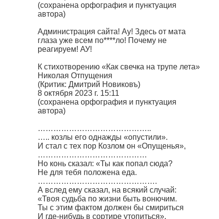
(сохранена орфография и пунктуация
автора)
Администрация сайта! Ау! Здесь от мата
глаза уже всем по****ло! Почему не
реагируем! АУ!
К стихотворению «Как свечка на трупе лета»
Николая Отпущения
(Критик: Дмитрий Новиковъ)
8 октября 2023 г. 15:11
(сохранена орфография и пунктуация
автора)
……………………………………..
….. козлы его однажды «опустили».
И стал с тех пор Козлом он «Опущенья»,
……………………………………
Но конь сказал: «Ты как попал сюда?
Не для тебя положена еда.
……………………………………….
А вслед ему сказал, на всякий случай:
«Твоя судьба по жизни быть вонючим.
Ты с этим фактом должен бы смириться
И где-нибудь в сортире утопиться».