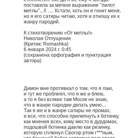
поставила за меткое выражение "пилот
метлы"...!! …. Кстати, хоть он и гонит меня,
но я его сатиры читаю, хотя и отношу их к
жанру пародий.
К стихотворению «От метлы!»
Николая Отпущения
(Критик: Romashka)
6 января 2024 г. 0:45
(сохранена орфография и пунктуация
автора)
Димон мне протявкал о том, что я лаю,
и тут же проблеял, что я же и блею,
а то я без всяких там Мосек не знаю,
что в жанре пародии делать умею…
Так я же и в жанре сатиры не промах,
и все, что способно прилипнуть к ботинку,
как мнения всех, кому место в дурдомах,
подошвой ботинка давлю как резинку,
которую сплюнул Свогор ртом г***ным,