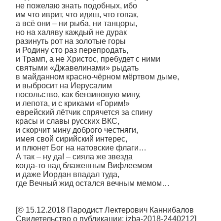
не пожелаю знать подобных, ибо
им что иврит, что идиш, что гопак,
а всё они – ни рыба, ни танцоры,
но на халяву каждый не дурак
разинуть рот на золотые горы
и Родину сто раз перепродать,
и Трамп, а не Христос, пребудет с ними
святыми «Джавелинами» рыдать
в майданном красно-чёрном мёртвом дыме,
и выбросит на Иерусалим
посольство, как бензиновую мину,
и лепота, и с криками «Горим!»
еврейский лётчик спрячется за спину
красы и славы русских ВКС,
и скорчит мину доброго честняги,
имея свой сирийский интерес,
и плюнет Бог на натовские флаги…
А так – ну да! – сияла же звезда
когда-то над блаженным Вифлеемом
и даже Иордан впадал туда,
где Вечный жид остался вечным мемом…
[© 15.12.2018 Пародист Лектерович Каннибалов
Свидетельство о публикации: izba-2018-2440212]