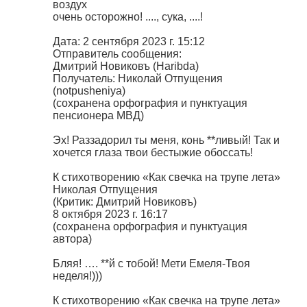
воздух
очень осторожно! ...., сука, ....!
Дата: 2 сентября 2023 г. 15:12
Отправитель сообщения:
Дмитрий Новиковъ (Haribda)
Получатель: Николай Отпущения
(notpusheniya)
(сохранена орфография и пунктуация
пенсионера МВД)
Эх! Раззадорил ты меня, конь **ливый! Так и
хочется глаза твои бестыжие обоссать!
К стихотворению «Как свечка на трупе лета»
Николая Отпущения
(Критик: Дмитрий Новиковъ)
8 октября 2023 г. 16:17
(сохранена орфография и пунктуация
автора)
Бляя! …. **й с тобой! Мети Емеля-Твоя
неделя!)))
К стихотворению «Как свечка на трупе лета»