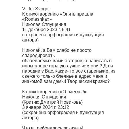
Victor Svogor
К стихотворению «Опять пришла
«Romashka»»
Николая Отпущения
11 декабря 2023 г. 8:41
(сохранена орфография и пунктуация
автора)
Николай, а Вам слабо,не просто
спародировать
облаеваемых вами авторов, а написать в
ином жанре гораздо лучше чем они!? Да и
пародии у Вас, какие- то все старенькие, из
свежего только блеянье в адрес меня и
знакомой вам дамы! Творческий кризис?
К стихотворению «От метлы!»
Николая Отпущения
(Критик: Дмитрий Новиковъ)
3 января 2024 г. 23:12
(сохранена орфография и пунктуация
автора)
Что и требовалось доказать!