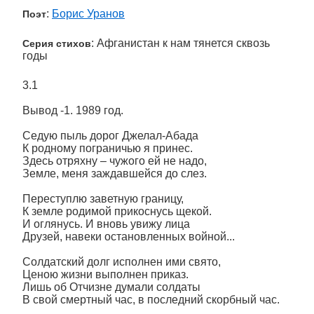
:
Борис Уранов
Поэт
: Афганистан к нам тянется сквозь
Серия стихов
годы
3.1
Вывод -1. 1989 год.
Седую пыль дорог Джелал-Абада
К родному пограничью я принес.
Здесь отряхну – чужого ей не надо,
Земле, меня заждавшейся до слез.
Переступлю заветную границу,
К земле родимой прикоснусь щекой.
И оглянусь. И вновь увижу лица
Друзей, навеки остановленных войной...
Солдатский долг исполнен ими свято,
Ценою жизни выполнен приказ.
Лишь об Отчизне думали солдаты
В свой смертный час, в последний скорбный час.