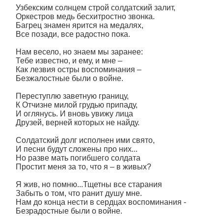
Узбекским солнцем строй солдатский залит,
Оркестров медь бесхитростно звонка.
Багрец знамен ярится на медалях,
Все позади, все радостно пока.
Нам весело, но знаем мы заранее:
Тебе известно, и ему, и мне –
Как лезвия остры воспоминания –
Безжалостные были о войне.
Переступлю заветную границу,
К Отчизне милой грудью припаду,
И оглянусь. И вновь увижу лица
Друзей, верней которых не найду.
Солдатский долг исполнен ими свято,
И песни будут сложены про них...
Но разве мать погибшего солдата
Простит меня за то, что я – в живых?
Я жив, но помню...Тщетны все старания
Забыть о том, что ранит душу мне.
Нам до конца нести в сердцах воспоминания -
Безрадостные были о войне.