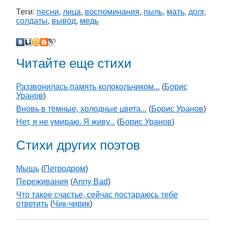
Теги:
песни
,
лица
,
воспоминания
,
пыль
,
мать
,
долг
,
солдаты
,
вывод
,
медь
Читайте еще стихи
Раззвонилась память колокольчиком...
(
Борис
Уранов
)
Вновь в тёмные, холодные цвета...
(
Борис Уранов
)
Нет, я не умираю. Я живу...
(
Борис Уранов
)
Стихи других поэтов
Мышь
(
Петродром
)
Переживания
(
Anny Bad
)
Что такое счастье, сейчас постараюсь тебе
ответить
(
Чик-чирик
)