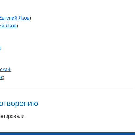
Евгений Язов
)
ий Язов
)
в
ский
)
ик
)
хотворению
ентировали.