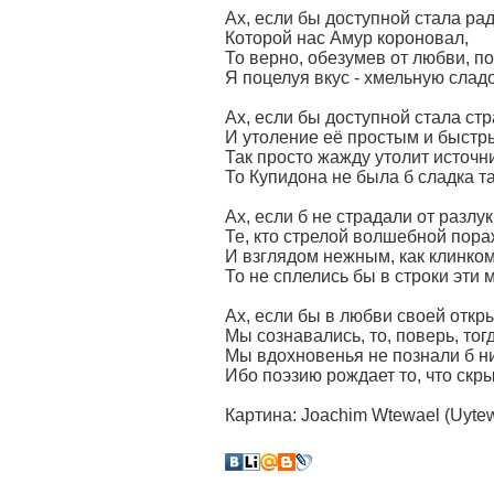
Ах, если бы доступной стала рад
Которой нас Амур короновал,
То верно, обезумев от любви, п
Я поцелуя вкус - хмельную сладо
Ах, если бы доступной стала стр
И утоление её простым и быстр
Так просто жажду утолит источни
То Купидона не была б сладка та
Ах, если б не страдали от разлу
Те, кто стрелой волшебной пор
И взглядом нежным, как клинком
То не сплелись бы в строки эти м
Ах, если бы в любви своей откр
Мы сознавались, то, поверь, тог
Мы вдохновенья не познали б ни
Ибо поэзию рождает то, что скры
Картина: Joachim Wtewael (Uytewa