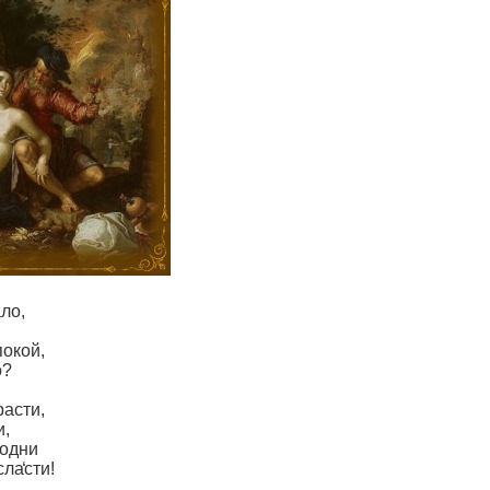
ало,
покой,
о?
расти,
и,
 одни
ла̒сти!