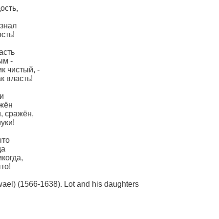
ость,
ознал
сть!
асть
ым -
к чистый, -
к власть!
ки
ажён
, сражён,
уки!
ыто
да
когда,
то!
el) (1566-1638). Lot and his daughters