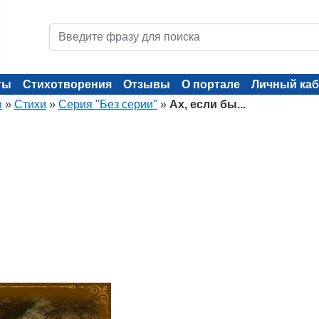
ты
Стихотворения
Отзывы
О портале
Личный каб
в
»
Стихи
»
Серия "Без серии"
»
Ах, если бы...