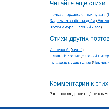
Читайте еще стихи
Пользы неразделённых чувств
(
Задремал знойным днём
(
Евген
Шутки Амура
(
Евгений Язов
)
Стихи других поэто
Из точки А.
(
ravel2
)
Славный Козлик
(
Евгений Питер
Ты своею рукою налей
(
Чик-чир
Комментарии к сти
Это произведение ещё не комм