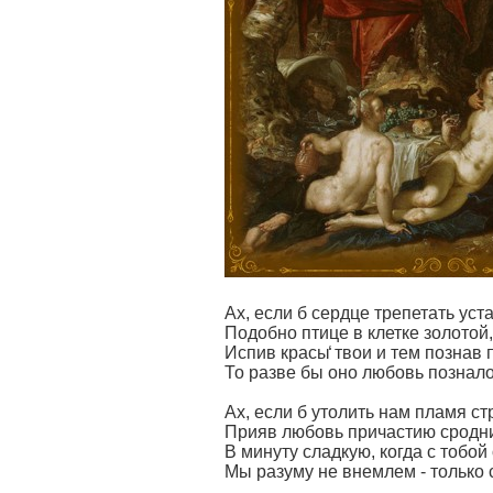
Ах, если б сердце трепетать уст
Подобно птице в клетке золотой,
Испив красы̒ твои и тем познав 
То разве бы оно любовь познал
Ах, если б утолить нам пламя ст
Прияв любовь причастию сродн
В минуту сладкую, когда с тобой
Мы разуму не внемлем - только с