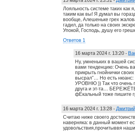
13 марта 2024 г. 23:31
-
Дмитрий
Лояльность системе таких как 
таким как вы! Я думал вы гораз
вообще, Алешеньке грех жалова
гадил, да только на своих экск
Упокой, Господь, душу его греш
Ответов 1
16 марта 2024 г. 13:20
-
Ва
Ну, умненьких в вашей сис
вами тенденцию: Очень ва
прикрыть гнойнички своих
высрал"… Но есть нюанс: 
УРОВНЮ )) Так что очень 
друга и эт-та… БЕРЕЖЁТЕ 
фЕкальный тоже пишите г
16 марта 2024 г. 13:28
-
Дмитрий
Считаю ниже своего достоинств
наверняка: в данный момент ест
удовольствия,прочитыввя наши