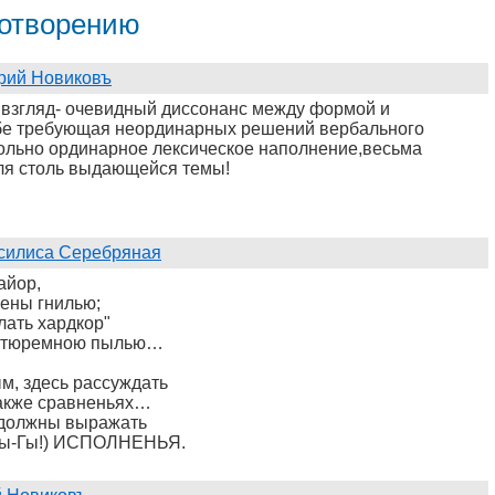
хотворению
рий Новиковъ
 взгляд- очевидный диссонанс между формой и
бе требующая неординарных решений вербального
ольно ординарное лексическое наполнение,весьма
ля столь выдающейся темы!
силиса Серебряная
айор,
ены гнилью;
лать хардкор"
 – тюремною пылью…
м, здесь рассуждать
также сравненьях…
 должны выражать
Гы-Гы!) ИСПОЛНЕНЬЯ.