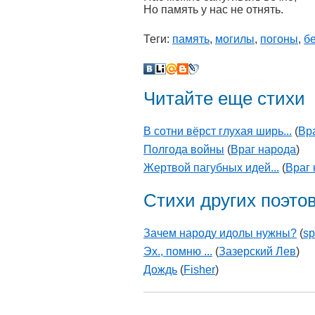
Но память у нас не отнять.
Теги:
память
,
могилы
,
погоны
,
б
Читайте еще стихи
В сотни вёрст глухая ширь...
(
Вр
Полгода войны
(
Враг народа
)
Жертвой пагубных идей...
(
Враг
Стихи других поэто
Зачем народу идолы нужны?
(
s
Эх., помню ...
(
Зазерский Лев
)
Дождь
(
Fisher
)