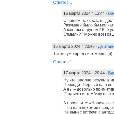
Ответов 1
16 марта 2024 г. 13:44
-
Ва
О вашем, так сказать, дос
Разумней было бы молча
А как там с трупом? Всё у
Отмыли?? Можно возвращ
16 марта 2024 г. 20:49
-
Дмитрий
Такого уже вряд ли отмоешь!)))
Ответов 1
17 марта 2024 г. 20:44
-
Ва
Ну что, вполне результати
Проходит Первый наш доп
А вы – довольно примити
(Подъел системАчку психо
А проясните: «Новичок»-т
– На ваш похожий псевдо
Не вынес встречи с антид