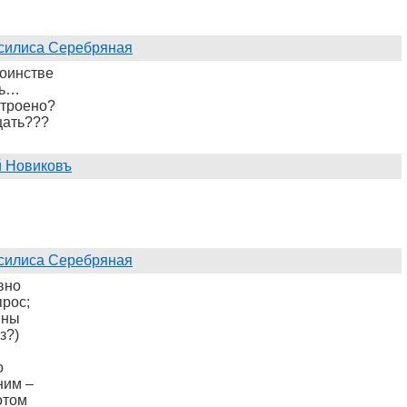
силиса Серебряная
тоинстве
ть…
строено?
ать???
 Новиковъ
силиса Серебряная
вно
рос;
вны
з?)
о
ним –
отом