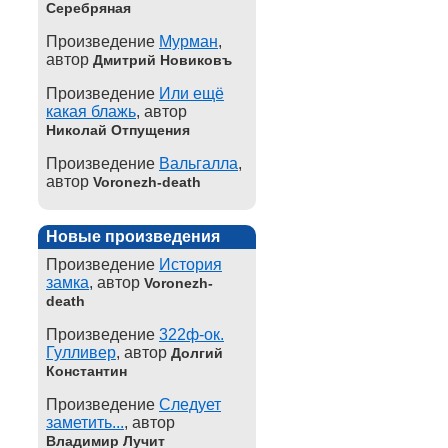
Серебряная
Произведение
Мурман
,
автор
Дмитрий Новиковъ
Произведение
Или ещё
какая блажь
, автор
Николай Отпущения
Произведение
Вальгалла
,
автор
Voronezh-death
Новые произведения
Произведение
История
замка
, автор
Voronezh-
death
Произведение
322ф-ок.
Гулливер
, автор
Долгий
Константин
Произведение
Следует
заметить...
, автор
Владимир Лучит