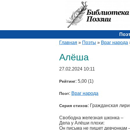
Поэ
Главная
»
Поэты
»
Враг народа
Алёша
27.02.2024 10:11
: 5,00 (1)
Рейтинг
:
Враг народа
Поэт
: Гражданская лири
Серия стихов
Свободна железная шконка –
Дела у Алёши плохи:
Он письма не пишет девчонкам 