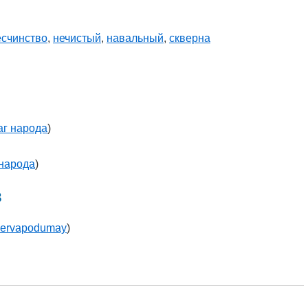
есчинство
,
нечистый
,
навальный
,
скверна
аг народа
)
 народа
)
в
pervapodumay
)