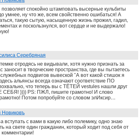
 Новиковъ
я, позволяет спокойно штамповать высерные кульбиты
до умнее, ну что же, всем свойственно ошибаться! А
ться, такую сытую, насыщенную жизнь прожил, гадил,
рементах и поскользнулся, вот сердце и не выдержало!
ную!
силиса Серебряная
темке отродясь не видывали, хотя нужно признать за
с заносит в творческие пространства, где вы пытаетесь
 служебных подвигов вывеской "А вот какой стишок я
здесь альянсы всегда означают соответствие ПО
похвально, что теперь вы с ТЁТЕЙ vestules нашли друг
СЕБЯ! )))) PS: ПЖЛ, пишите грамотно! И слово
рамотно! Потом попробуйте со словом элИксир…
 Новиковъ
а вступать с вами в какую либо полемику, одно знаю
ь на свете один гражданин, который ходит под себя от
 комментарии!