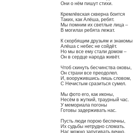
Они о нём пишут стихи.
Кремлёвская скверна боится
Таких, как Алёша, ребят.
Мы помним их светлые лица –
В могилах ребята лежат.
К скорбящим друзьям и знаком
Алёша с небес не сойдёт.
Но мы все ему стали домом –
Он в сердце народа живёт.
Чтоб скинуть бесчинства оковы,
Он страхи все преодолел.
И, вооружившись лишь словом,
С Нечистым сразиться сумел.
Мы фото его, как иконы,
Несём в жуткий, траурный час.
У мемориала погоны
Готовы задерживать нас.
Пусть люди порою беспечны,
Их судьбы нетрудно сломать.
Нас можно запугивать вечно,