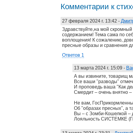
Комментарии к сти
27 февраля 2024 г. 13:42
-
Дмит
Здравствуйте,на мой скромный
содержанием! Тема сама по се
воплощения! К сожалению, дов
пресные образы и сравнения д
Ответов 1
13 марта 2024 г. 15:09
-
Ва
А вы извините, товарищ м
Все ваши "разводы" отмеч
И проповедь ваша "Как де
Смердит – очень внятно
Не вам, ГосПрикормленны
Об "образах пресных", а 
Вы – с Зомби-Кошелкой –
Лояльность СИСТЕМКЕ (