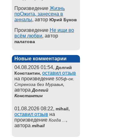
Произведение
Жизнь
прОжита, занесена в
анналы
, автор
Юрий Буков
Произведение
Не ищи во
всём любви
, автор
палатова
Новые комментарии
04.08.2026 01:54,
Долгий
,
оставил отзыв
Константин
на произведение
505ф-ок.
,
Стрекоза без Муравья
автора
Долгий
Константин
01.08.2026 08:22,
,
mihail
оставил отзыв
на
произведение
,
Когда ...
автора
mihail