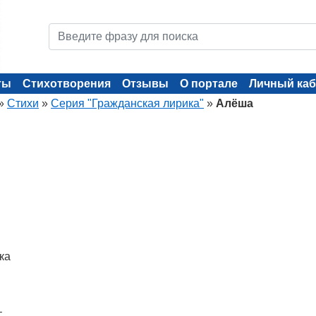
ты
Стихотворения
Отзывы
О портале
Личный каб
»
Стихи
»
Серия "Гражданская лирика"
»
Алёша
ка
–