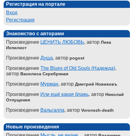
Регистрация на портале
Вход
Регистрация
Знакомство с авторами
Произведение
ЦЕНИТЬ ЛЮБОВЬ
, автор
Лика
Испилист
Произведение
Душа
, автор
pogost
Произведение
The Blues of Old Souls (Надежда)
,
автор
Василиса Серебряная
Произведение
Мурман
, автор
Дмитрий Новиковъ
Произведение
Или ещё какая блажь
, автор
Николай
Отпущения
Произведение
Вальгалла
, автор
Voronezh-death
Новые произведения
Произведение
Мысль, не иначе...
, автор
Владимир