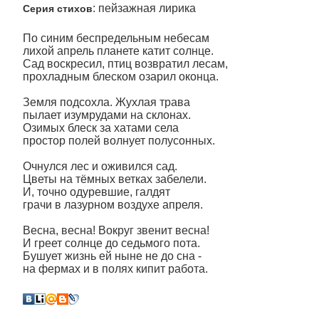
: пейзажная лирика
Серия стихов
По синим беспредельным небесам
лихой апрель планете катит солнце.
Сад воскресил, птиц возвратил лесам,
прохладным блеском озарил оконца.
Земля подсохла. Жухлая трава
пылает изумрудами на склонах.
Озимых блеск за хатами села
простор полей волнует полусонных.
Очнулся лес и оживился сад.
Цветы на тёмных ветках забелели.
И, точно одуревшие, галдят
грачи в лазурном воздухе апреля.
Весна, весна! Вокруг звенит весна!
И греет солнце до седьмого пота.
Бушует жизнь ей ныне не до сна -
на фермах и в полях кипит работа.