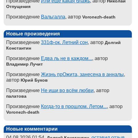
Произведение
Или ещё какая блажь
, автор
Николай
Отпущения
Произведение
Вальгалла
, автор
Voronezh-death
Новые произведения
Произведение
331ф-ок. Летний сон
, автор
Долгий
Константин
Произведение
Едва ль не в каждом...
, автор
Владимир Лучит
Произведение
Жизнь прОжита, занесена в анналы
,
автор
Юрий Буков
Произведение
Не ищи во всём любви
, автор
палатова
Произведение
Когда-то в прошлом. Летом...
, автор
Voronezh-death
Новые комментарии
04.08.2026 01:54,
,
оставил отзыв
Долгий Константин