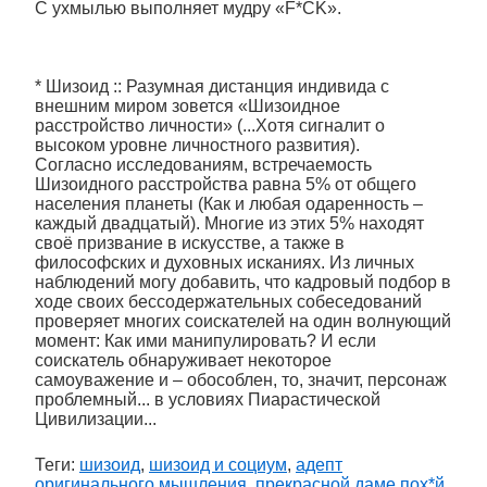
С ухмылью выполняет мудру «F*CK».
* Шизоид :: Разумная дистанция индивида с
внешним миром зовется «Шизоидное
расстройство личности» (...Хотя сигналит о
высоком уровне личностного развития).
Согласно исследованиям, встречаемость
Шизоидного расстройства равна 5% от общего
населения планеты (Как и любая одаренность –
каждый двадцатый). Многие из этих 5% находят
своё призвание в искусстве, а также в
философских и духовных исканиях. Из личных
наблюдений могу добавить, что кадровый подбор в
ходе своих бессодержательных собеседований
проверяет многих соискателей на один волнующий
момент: Как ими манипулировать? И если
соискатель обнаруживает некоторое
самоуважение и – обособлен, то, значит, персонаж
проблемный... в условиях Пиарастической
Цивилизации...
Теги:
шизоид
,
шизоид и социум
,
адепт
оригинального мышления
,
прекрасной даме пох*й
,