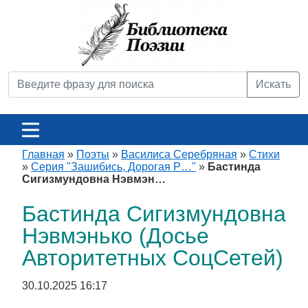
Искать
Главная
»
Поэты
»
Василиса Серебряная
»
Стихи
»
Серия "Зашибись, Дорогая Р…"
»
Бастинда
Сигизмундовна Нэвмэн…
Бастинда Сигизмундовна
Нэвмэнько (Досье
Авторитетных СоцСетей)
30.10.2025 16:17