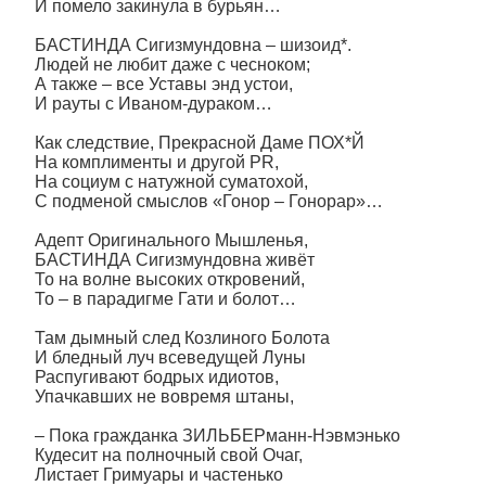
И помело закинула в бурьян…
БАСТИНДА Сигизмундовна – шизоид*.
Людей не любит даже с чесноком;
А также – все Уставы энд устои,
И рауты с Иваном-дураком…
Как следствие, Прекрасной Даме ПОХ*Й
На комплименты и другой PR,
На социум с натужной суматохой,
С подменой смыслов «Гонор – Гонорар»…
Адепт Оригинального Мышленья,
БАСТИНДА Сигизмундовна живёт
То на волне высоких откровений,
То – в парадигме Гати и болот…
Там дымный след Козлиного Болота
И бледный луч всеведущей Луны
Распугивают бодрых идиотов,
Упачкавших не вовремя штаны,
– Пока гражданка ЗИЛЬБЕРманн-Нэвмэнько
Кудесит на полночный свой Очаг,
Листает Гримуары и частенько