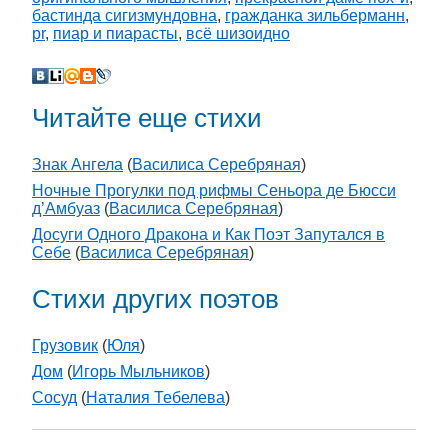
бастинда сигизмундовна
,
гражданка зильберманн
,
pr
,
пиар и пиарасты
,
всё шизоидно
Читайте еще стихи
Знак Ангела
(
Василиса Серебряная
)
Ночные Прогулки под рифмы Сеньора де Бюсси
д’Амбуаз
(
Василиса Серебряная
)
Досуги Одного Дракона и Как Поэт Запутался в
Себе
(
Василиса Серебряная
)
Стихи других поэтов
Грузовик
(
Юля
)
Дом
(
Игорь Мыльников
)
Сосуд
(
Наталия Тебелева
)