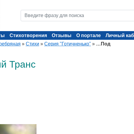
ты
Стихотворения
Отзывы
О портале
Личный каб
ребряная
»
Стихи
»
Серия "Готичненько"
»
…Под
й Транс