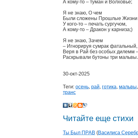
А кому-то – туман и Волховье;
Я не знаю, О чем
Были сложены Прошлые Жизн
У кого-то – печать сургучом,
А кому-то – Дракон у карниза;)
Я не знаю, Зачем
– Игнорируя сумрак фатальный,
Веря в Рай без особых дилемм 
Раскрывали бутоны три мальв
30-окт-2025
Теги:
осень
,
рай
,
готика
,
мальвы
транс
Читайте еще стихи
Ты Был ПРАВ
(
Василиса Сереб