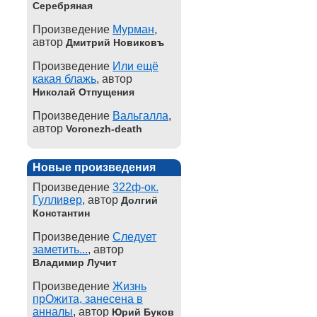
Серебряная
Произведение
Мурман
,
автор
Дмитрий Новиковъ
Произведение
Или ещё
какая блажь
, автор
Николай Отпущения
Произведение
Вальгалла
,
автор
Voronezh-death
Новые произведения
Произведение
322ф-ок.
Гулливер
, автор
Долгий
Константин
Произведение
Следует
заметить...
, автор
Владимир Лучит
Произведение
Жизнь
прОжита, занесена в
анналы
, автор
Юрий Буков