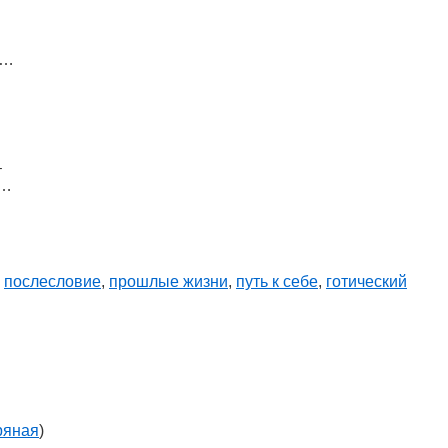
и…
–
ы…
,
послесловие
,
прошлые жизни
,
путь к себе
,
готический
ряная
)