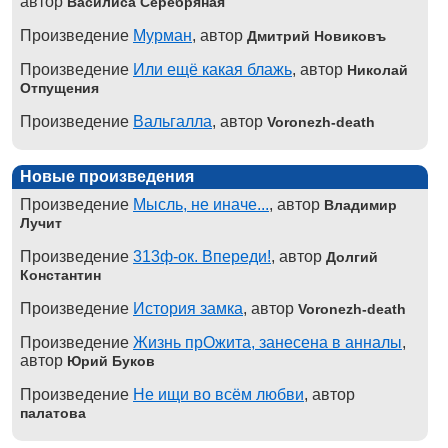
автор
Василиса Серебряная
Произведение
Мурман
, автор
Дмитрий Новиковъ
Произведение
Или ещё какая блажь
, автор
Николай
Отпущения
Произведение
Вальгалла
, автор
Voronezh-death
Новые произведения
Произведение
Мысль, не иначе...
, автор
Владимир
Лучит
Произведение
313ф-ок. Впереди!
, автор
Долгий
Константин
Произведение
История замка
, автор
Voronezh-death
Произведение
Жизнь прОжита, занесена в анналы
,
автор
Юрий Буков
Произведение
Не ищи во всём любви
, автор
палатова