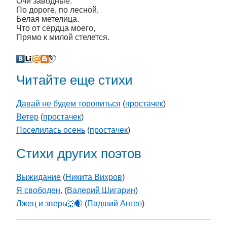
Очи заводные.
По дороге, по лесной,
Белая метелица.
Что от сердца моего,
Прямо к милой стелется.
Читайте еще стихи
Давай не будем торопиться
(
простачек
)
Ветер
(
простачек
)
Поселилась осень
(
простачек
)
Стихи других поэтов
Выжидание
(
Никита Вихров
)
Я свободен.
(
Валерий Шигарин
)
Лжец и зверь🐺🌒
(
Падший Ангел
)