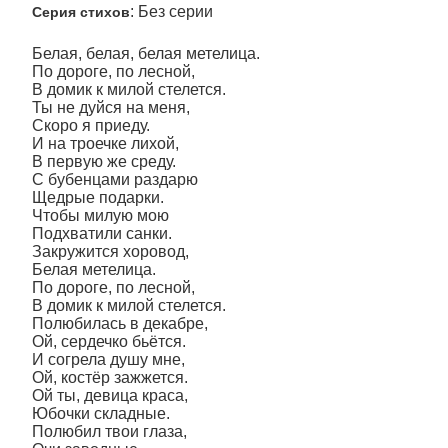
: Без серии
Серия стихов
Белая, белая, белая метелица.
По дороге, по лесной,
В домик к милой стелется.
Ты не дуйся на меня,
Скоро я приеду.
И на троечке лихой,
В первую же среду.
С бубенцами раздарю
Щедрые подарки.
Чтобы милую мою
Подхватили санки.
Закружится хоровод,
Белая метелица.
По дороге, по лесной,
В домик к милой стелется.
Полюбилась в декабре,
Ой, сердечко бьётся.
И согрела душу мне,
Ой, костёр зажжется.
Ой ты, девица краса,
Юбочки складные.
Полюбил твои глаза,