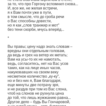
за то, что про Горгону вспомнил снова...
И, все же, не желая встречи,
я к Вам почти уже в пути,
в том смысле, что до гроба речи
о Вас способны довести,
но я как „слов транжир и мот”
без тени скорби, мчусь вперёд...
*
Вы правы; цену надо знать словам –
вредны они отдельным головам,
да ведь и грех на ветер их метать;
Вам на усы-то их не намотать,
ведь, согласитесь, нет на Вас усов
таких, как на лице иных часов,
накуковавших на своем веку
несметное количество „ку-ку”,
но и без них я, Вам благодаря,
еще минуты две потрачу зря,
и не раздув при том из Вас слона,
чтоб на слонов не рухнула цена
до той, что лишь жужжанию равна...
Другое дело – будь Вы Гончаровой,