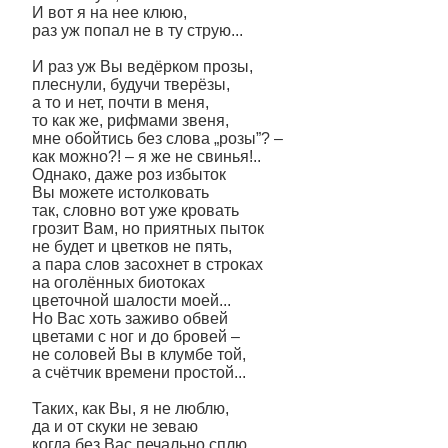
И вот я на нее клюю,
раз уж попал не в ту струю...
И раз уж Вы ведёрком прозы,
плеснули, будучи тверёзы,
а то и нет, почти в меня,
то как же, рифмами звеня,
мне обойтись без слова „розы”? –
как можно?! – я же не свинья!..
Однако, даже роз избыток
Вы можете истолковать
так, словно вот уже кровать
грозит Вам, но приятных пыток
не будет и цветков не пять,
а пара слов засохнет в строках
на оголённых биотоках
цветочной шалости моей...
Но Вас хоть заживо обвей
цветами с ног и до бровей –
не соловей Вы в клумбе той,
а счётчик времени простой...
Таких, как Вы, я не люблю,
да и от скуки не зеваю
когда без Вас печально сплю