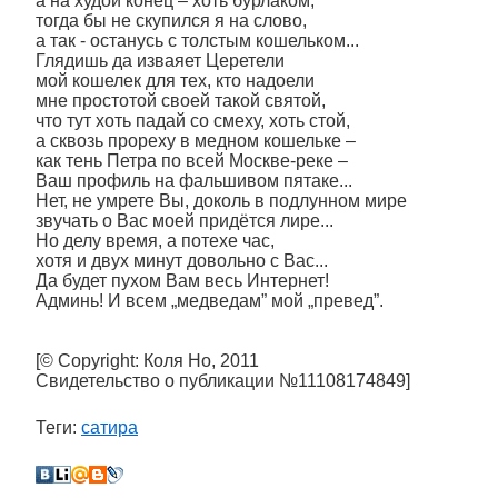
а на худой конец – хоть бурлаком,
тогда бы не скупился я на слово,
а так - останусь с толстым кошельком...
Глядишь да изваяет Церетели
мой кошелек для тех, кто надоели
мне простотой своей такой святой,
что тут хоть падай со смеху, хоть стой,
а сквозь прореху в медном кошельке –
как тень Петра по всей Москве-реке –
Ваш профиль на фальшивом пятаке...
Нет, не умрете Вы, доколь в подлунном мире
звучать о Вас моей придётся лире...
Но делу время, а потехе час,
хотя и двух минут довольно с Вас...
Да будет пухом Вам весь Интернет!
Админь! И всем „медведам” мой „превед”.
[© Copyright: Коля Но, 2011
Свидетельство о публикации №11108174849]
Теги:
сатира