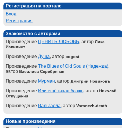
Регистрация на портале
Вход
Регистрация
Знакомство с авторами
Произведение
ЦЕНИТЬ ЛЮБОВЬ
, автор
Лика
Испилист
Произведение
Душа
, автор
pogost
Произведение
The Blues of Old Souls (Надежда)
,
автор
Василиса Серебряная
Произведение
Мурман
, автор
Дмитрий Новиковъ
Произведение
Или ещё какая блажь
, автор
Николай
Отпущения
Произведение
Вальгалла
, автор
Voronezh-death
Новые произведения