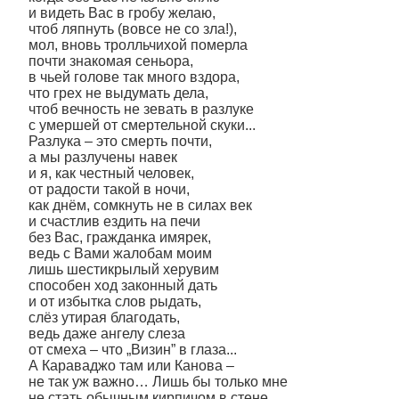
и видеть Вас в гробу желаю,
чтоб ляпнуть (вовсе не со зла!),
мол, вновь тролльчихой померла
почти знакомая сеньора,
в чьей голове так много вздора,
что грех не выдумать дела,
чтоб вечность не зевать в разлуке
с умершей от смертельной скуки...
Разлука – это смерть почти,
а мы разлучены навек
и я, как честный человек,
от радости такой в ночи,
как днём, сомкнуть не в силах век
и счастлив ездить на печи
без Вас, гражданка имярек,
ведь с Вами жалобам моим
лишь шестикрылый херувим
способен ход законный дать
и от избытка слов рыдать,
слёз утирая благодать,
ведь даже ангелу слеза
от смеха – что „Визин” в глаза...
А Караваджо там или Канова –
не так уж важно… Лишь бы только мне
не стать обычным кирпичом в стене,