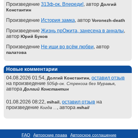
Произведение
313ф-ок. Впереди!
, автор
Долгий
Константин
Произведение
История замка
, автор
Voronezh-death
Произведение
Жизнь прОжита, занесена в анналы
,
автор
Юрий Буков
Произведение
Не ищи во всём любви
, автор
палатова
Новые комментарии
04.08.2026 01:54,
,
оставил отзыв
Долгий Константин
на произведение
,
505ф-ок. Стрекоза без Муравья
автора
Долгий Константин
01.08.2026 08:22,
,
оставил отзыв
на
mihail
произведение
, автора
Когда ...
mihail
FAQ
Авторские права
Авторское соглашение