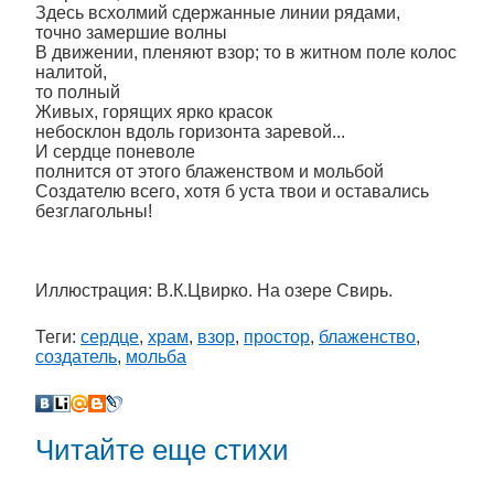
Здесь всхолмий сдержанные линии рядами,
точно замершие волны
В движении, пленяют взор; то в житном поле колос
налитой,
то полный
Живых, горящих ярко красок
небосклон вдоль горизонта заревой...
И сердце поневоле
полнится от этого блаженством и мольбой
Создателю всего, хотя б уста твои и оставались
безглагольны!
Иллюстрация: В.К.Цвирко. На озере Свирь.
Теги:
сердце
,
храм
,
взор
,
простор
,
блаженство
,
создатель
,
мольба
Читайте еще стихи