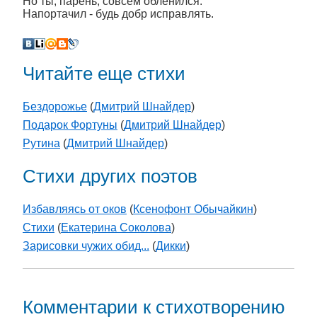
Но ты, парень, совсем обленился.
Напортачил - будь добр исправлять.
Читайте еще стихи
Бездорожье
(
Дмитрий Шнайдер
)
Подарок Фортуны
(
Дмитрий Шнайдер
)
Рутина
(
Дмитрий Шнайдер
)
Стихи других поэтов
Избавляясь от оков
(
Ксенофонт Обычайкин
)
Стихи
(
Екатерина Соколова
)
Зарисовки чужих обид...
(
Дикки
)
Комментарии к стихотворению