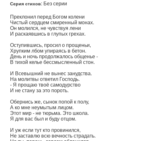
: Без серии
Серия стихов
Преклонил перед Богом колени
Чистый сердцем смиренный монах.
Он молился, не чувствуя лени
И раскаявшись в глупых грехах.
Оступившись, просил о прощеньи,
Хрупким лбом упираясь в бетон.
День и ночь продолжалось общенье -
В тихой келье бессмысленный стон.
И Всевышний не вынес занудства.
На молитвы ответил Господь.
- Я прощаю твоё самодурство
И не стану за это пороть.
Обернись же, сынок попой к полу,
А ко мне неумытым лицом.
Этот мир - не тюрьма. Это школа.
Я для вас был и буду отцом.
И уж если тут кто провинился,
Не заставлю всю вечность страдать.