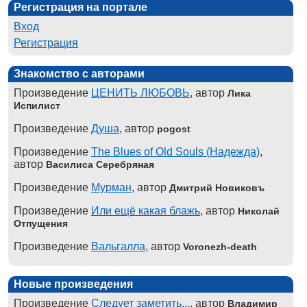
Регистрация на портале
Вход
Регистрация
Знакомство с авторами
Произведение
ЦЕНИТЬ ЛЮБОВЬ
, автор
Лика
Испилист
Произведение
Душа
, автор
pogost
Произведение
The Blues of Old Souls (Надежда)
,
автор
Василиса Серебряная
Произведение
Мурман
, автор
Дмитрий Новиковъ
Произведение
Или ещё какая блажь
, автор
Николай
Отпущения
Произведение
Вальгалла
, автор
Voronezh-death
Новые произведения
Произведение
Следует заметить...
, автор
Владимир