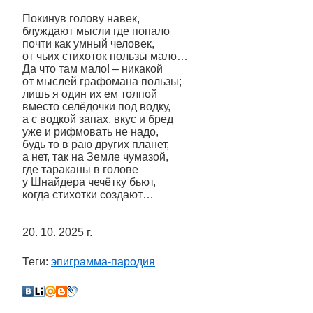
Покинув голову навек,
блуждают мысли где попало
почти как умный человек,
от чьих стихоток пользы мало…
Да что там мало! – никакой
от мыслей графомана пользы;
лишь я один их ем толпой
вместо селёдочки под водку,
а с водкой запах, вкус и бред
уже и рифмовать не надо,
будь то в раю других планет,
а нет, так на Земле чумазой,
где тараканы в голове
у Шнайдера чечётку бьют,
когда стихотки создают…
20. 10. 2025 г.
Теги:
эпиграмма-пародия