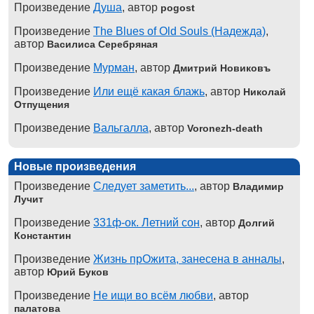
Произведение
Душа
, автор
pogost
Произведение
The Blues of Old Souls (Надежда)
,
автор
Василиса Серебряная
Произведение
Мурман
, автор
Дмитрий Новиковъ
Произведение
Или ещё какая блажь
, автор
Николай
Отпущения
Произведение
Вальгалла
, автор
Voronezh-death
Новые произведения
Произведение
Следует заметить...
, автор
Владимир
Лучит
Произведение
331ф-ок. Летний сон
, автор
Долгий
Константин
Произведение
Жизнь прОжита, занесена в анналы
,
автор
Юрий Буков
Произведение
Не ищи во всём любви
, автор
палатова