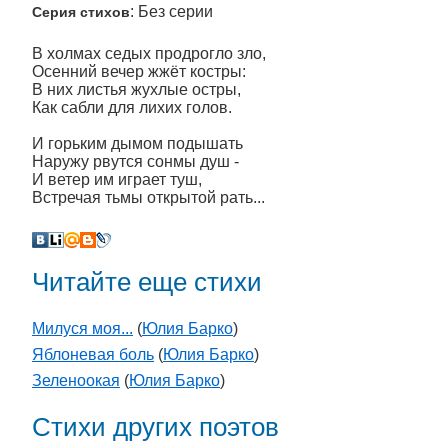
: Без серии
Серия стихов
В холмах седых продрогло зло,
Осенний вечер жжёт костры:
В них листья жухлые остры,
Как сабли для лихих голов.
И горьким дымом подышать
Наружу рвутся сонмы душ -
И ветер им играет туш,
Встречая тьмы открытой рать...
Читайте еще стихи
Милуся моя...
(
Юлия Барко
)
Яблоневая боль
(
Юлия Барко
)
Зеленоокая
(
Юлия Барко
)
Стихи других поэтов