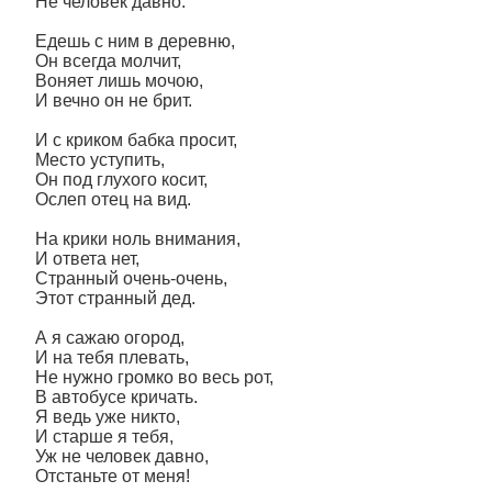
Не человек давно.
Едешь с ним в деревню,
Он всегда молчит,
Воняет лишь мочою,
И вечно он не брит.
И с криком бабка просит,
Место уступить,
Он под глухого косит,
Ослеп отец на вид.
На крики ноль внимания,
И ответа нет,
Странный очень-очень,
Этот странный дед.
А я сажаю огород,
И на тебя плевать,
Не нужно громко во весь рот,
В автобусе кричать.
Я ведь уже никто,
И старше я тебя,
Уж не человек давно,
Отстаньте от меня!