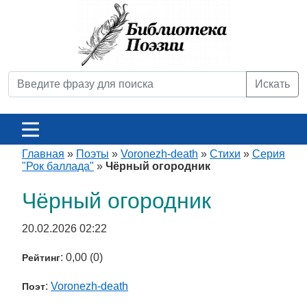
Искать
Главная
»
Поэты
»
Voronezh-death
»
Стихи
»
Серия
"Рок баллада"
»
Чëрный огородник
Чëрный огородник
20.02.2026 02:22
: 0,00 (0)
Рейтинг
:
Voronezh-death
Поэт