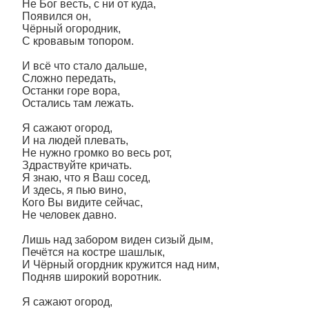
Не Бог весть, с ни от куда,
Появился он,
Чëрный огородник,
С кровавым топором.
И всë что стало дальше,
Сложно передать,
Останки горе вора,
Остались там лежать.
Я сажают огород,
И на людей плевать,
Не нужно громко во весь рот,
Здраствуйте кричать.
Я знаю, что я Ваш сосед,
И здесь, я пью вино,
Кого Вы видите сейчас,
Не человек давно.
Лишь над забором виден сизый дым,
Печëтся на костре шашлык,
И Чëрный огордник кружится над ним,
Подняв широкий воротник.
Я сажают огород,