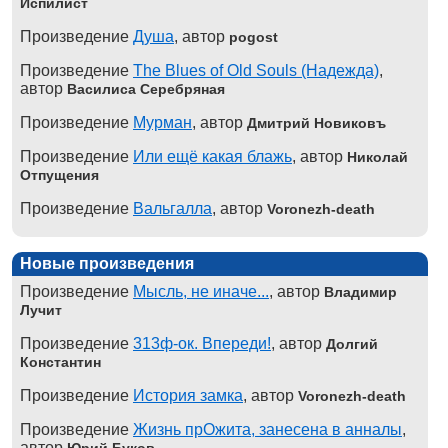
Испилист
Произведение
Душа
, автор
pogost
Произведение
The Blues of Old Souls (Надежда)
,
автор
Василиса Серебряная
Произведение
Мурман
, автор
Дмитрий Новиковъ
Произведение
Или ещё какая блажь
, автор
Николай
Отпущения
Произведение
Вальгалла
, автор
Voronezh-death
Новые произведения
Произведение
Мысль, не иначе...
, автор
Владимир
Лучит
Произведение
313ф-ок. Впереди!
, автор
Долгий
Константин
Произведение
История замка
, автор
Voronezh-death
Произведение
Жизнь прОжита, занесена в анналы
,
автор
Юрий Буков