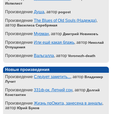
Испилист
Произведение
Душа
, автор
pogost
Произведение
The Blues of Old Souls (Надежда)
,
автор
Василиса Серебряная
Произведение
Мурман
, автор
Дмитрий Новиковъ
Произведение
Или ещё какая блажь
, автор
Николай
Отпущения
Произведение
Вальгалла
, автор
Voronezh-death
Новые произведения
Произведение
Следует заметить...
, автор
Владимир
Лучит
Произведение
331ф-ок. Летний сон
, автор
Долгий
Константин
Произведение
Жизнь прОжита, занесена в анналы
,
автор
Юрий Буков