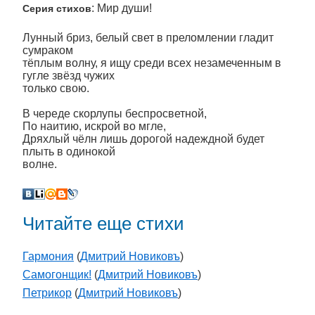
: Мир души!
Серия стихов
Лунный бриз, белый свет в преломлении гладит
сумраком
тёплым волну, я ищу среди всех незамеченным в
гугле звёзд чужих
только свою.
В череде скорлупы беспросветной,
По наитию, искрой во мгле,
Дряхлый чёлн лишь дорогой надеждной будет
плыть в одинокой
волне.
Читайте еще стихи
Гармония
(
Дмитрий Новиковъ
)
Самогонщик!
(
Дмитрий Новиковъ
)
Петрикор
(
Дмитрий Новиковъ
)