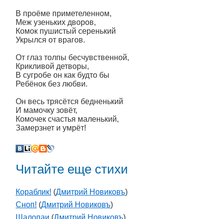
В проёме приметеленном,
Меж узеньких дворов,
Комок пушистый серенький
Укрылся от врагов.
От глаз толпы бесчувственной,
Крикливой детворы,
В сугробе он как будто бы
Ребёнок без любви.
Он весь трясётся бедненький
И мамочку зовёт,
Комочек счастья маленький,
Замерзнет и умрёт!
Читайте еще стихи
Кораблик!
(
Дмитрий Новиковъ
)
Сноп!
(
Дмитрий Новиковъ
)
Шалопаи
(
Дмитрий Новиковъ
)