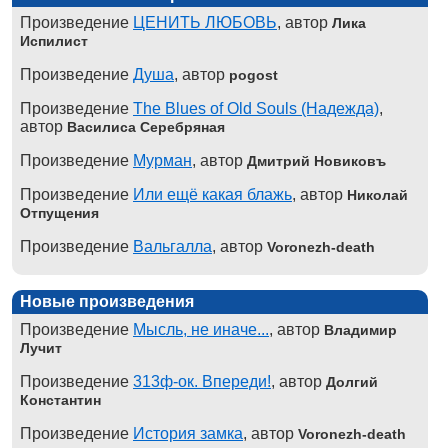
Произведение
ЦЕНИТЬ ЛЮБОВЬ
, автор
Лика
Испилист
Произведение
Душа
, автор
pogost
Произведение
The Blues of Old Souls (Надежда)
,
автор
Василиса Серебряная
Произведение
Мурман
, автор
Дмитрий Новиковъ
Произведение
Или ещё какая блажь
, автор
Николай
Отпущения
Произведение
Вальгалла
, автор
Voronezh-death
Новые произведения
Произведение
Мысль, не иначе...
, автор
Владимир
Лучит
Произведение
313ф-ок. Впереди!
, автор
Долгий
Константин
Произведение
История замка
, автор
Voronezh-death