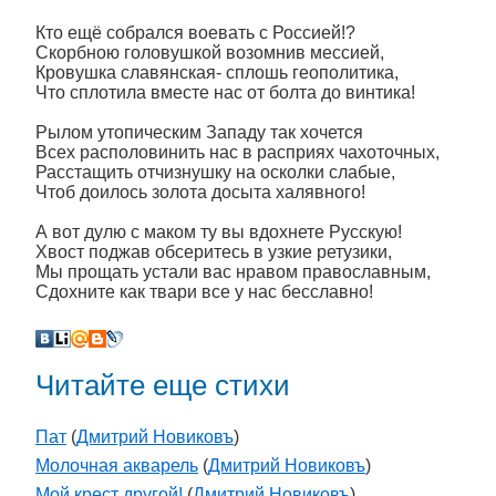
Кто ещё собрался воевать с Россией!?
Скорбною головушкой возомнив мессией,
Кровушка славянская- сплошь геополитика,
Что сплотила вместе нас от болта до винтика!
Рылом утопическим Западу так хочется
Всех располовинить нас в расприях чахоточных,
Расстащить отчизнушку на осколки слабые,
Чтоб доилось золота досыта халявного!
А вот дулю с маком ту вы вдохнете Русскую!
Хвост поджав обсеритесь в узкие ретузики,
Мы прощать устали вас нравом православным,
Сдохните как твари все у нас бесславно!
Читайте еще стихи
Пат
(
Дмитрий Новиковъ
)
Молочная акварель
(
Дмитрий Новиковъ
)
Мой крест другой!
(
Дмитрий Новиковъ
)