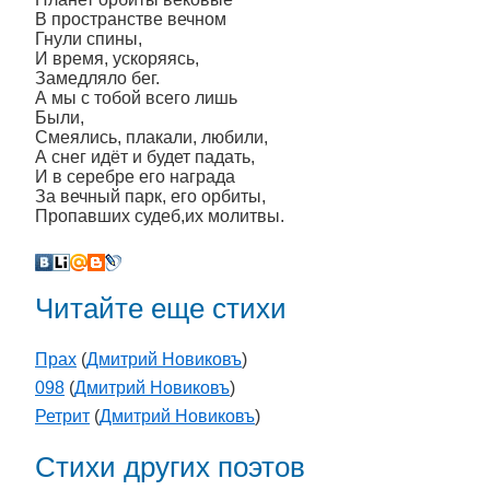
В пространстве вечном
Гнули спины,
И время, ускоряясь,
Замедляло бег.
А мы с тобой всего лишь
Были,
Смеялись, плакали, любили,
А снег идёт и будет падать,
И в серебре его награда
За вечный парк, его орбиты,
Пропавших судеб,их молитвы.
Читайте еще стихи
Прах
(
Дмитрий Новиковъ
)
098
(
Дмитрий Новиковъ
)
Ретрит
(
Дмитрий Новиковъ
)
Стихи других поэтов