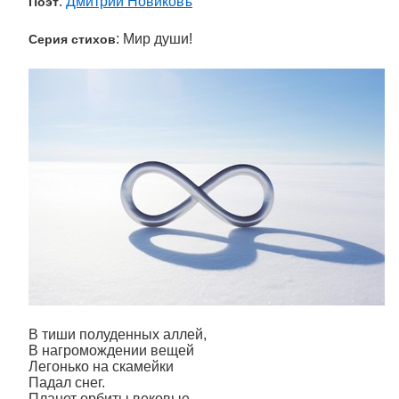
:
Дмитрий Новиковъ
Поэт
: Мир души!
Серия стихов
В тиши полуденных аллей,
В нагромождении вещей
Легонько на скамейки
Падал снег.
Планет орбиты вековые