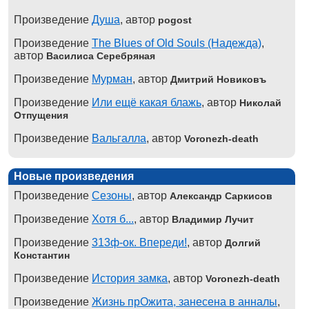
Произведение
Душа
, автор
pogost
Произведение
The Blues of Old Souls (Надежда)
,
автор
Василиса Серебряная
Произведение
Мурман
, автор
Дмитрий Новиковъ
Произведение
Или ещё какая блажь
, автор
Николай
Отпущения
Произведение
Вальгалла
, автор
Voronezh-death
Новые произведения
Произведение
Сезоны
, автор
Александр Саркисов
Произведение
Хотя б...
, автор
Владимир Лучит
Произведение
313ф-ок. Впереди!
, автор
Долгий
Константин
Произведение
История замка
, автор
Voronezh-death
Произведение
Жизнь прОжита, занесена в анналы
,