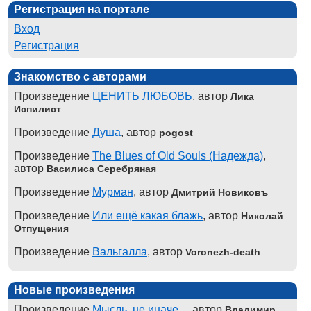
Регистрация на портале
Вход
Регистрация
Знакомство с авторами
Произведение
ЦЕНИТЬ ЛЮБОВЬ
, автор
Лика
Испилист
Произведение
Душа
, автор
pogost
Произведение
The Blues of Old Souls (Надежда)
,
автор
Василиса Серебряная
Произведение
Мурман
, автор
Дмитрий Новиковъ
Произведение
Или ещё какая блажь
, автор
Николай
Отпущения
Произведение
Вальгалла
, автор
Voronezh-death
Новые произведения
Произведение
Мысль, не иначе...
, автор
Владимир