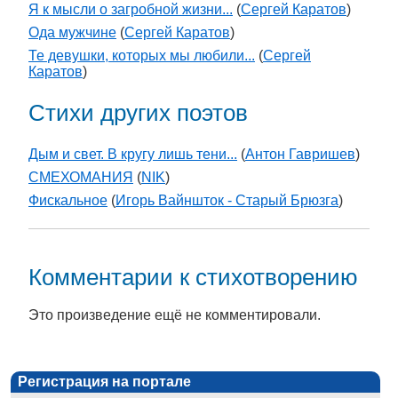
Я к мысли о загробной жизни...
(
Сергей Каратов
)
Ода мужчине
(
Сергей Каратов
)
Те девушки, которых мы любили...
(
Сергей
Каратов
)
Стихи других поэтов
Дым и свет. В кругу лишь тени...
(
Антон Гавришев
)
СМЕХОМАНИЯ
(
NIK
)
Фискальное
(
Игорь Вайншток - Старый Брюзга
)
Комментарии к стихотворению
Это произведение ещё не комментировали.
Регистрация на портале