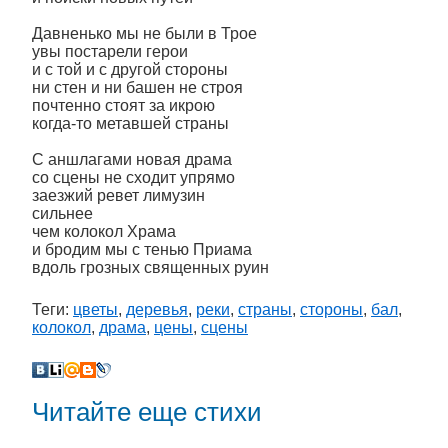
Давненько мы не были в Трое
увы постарели герои
и с той и с другой стороны
ни стен и ни башен не строя
почтенно стоят за икрою
когда-то метавшей страны
С аншлагами новая драма
со сцены не сходит упрямо
заезжий ревет лимузин
сильнее
чем колокол Храма
и бродим мы с тенью Приама
вдоль грозных священных руин
Теги:
цветы
,
деревья
,
реки
,
страны
,
стороны
,
бал
,
колокол
,
драма
,
цены
,
сцены
Читайте еще стихи