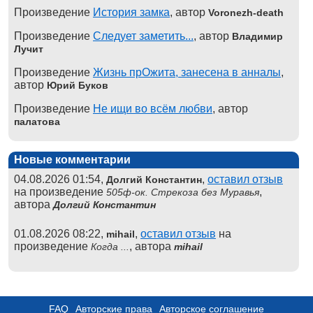
Произведение
История замка
, автор
Voronezh-death
Произведение
Следует заметить...
, автор
Владимир
Лучит
Произведение
Жизнь прОжита, занесена в анналы
,
автор
Юрий Буков
Произведение
Не ищи во всём любви
, автор
палатова
Новые комментарии
04.08.2026 01:54,
,
оставил отзыв
Долгий Константин
на произведение
,
505ф-ок. Стрекоза без Муравья
автора
Долгий Константин
01.08.2026 08:22,
,
оставил отзыв
на
mihail
произведение
, автора
Когда ...
mihail
FAQ
Авторские права
Авторское соглашение