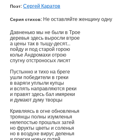
:
Сергей Каратов
Поэт
: Не оставляйте женщину одну
Серия стихов
Давненько мы не были в Трое
деревья здесь выросли втрое
а цены так в тыщу-десят...
пойду и под старой горою
колье Андромахи отрою
спугну отстроносых лисят
Пустынно и тихо на бреге
ушли победители в греки
в варяги уплыли купцы
и вспять направляются реки
и правят здесь бал имяреки
и думают думу творцы
Кривляясь в огне обновленья
троянцы полны изумленья
нелепостью прошлых затей
но фрукты цветы и соленья
но в воздухе вирус деленья
и поиски новых путей