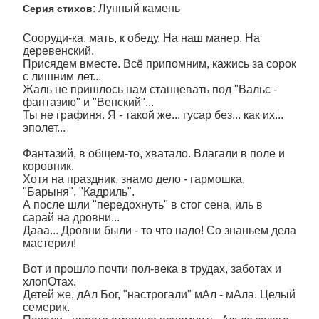
: Лунный камень
Серия стихов
­­­­­­­Сооруди-ка, мать, к обеду. На наш манер. На
деревенский.
Присядем вместе. Всё припомним, кажись за сорок
с лишним лет...
Жаль не пришлось нам станцевать под "Вальс -
фантазию" и "Венский"...
Ты не графиня. Я - такой же... гусар без... как их...
эполет...
Фантазий, в общем-то, хватало. Влагали в поле и
коровник.
Хотя на праздник, знамо дело - гармошка,
"Барыня", "Кадриль".
А после шли "передохнуть" в стог сена, иль в
сарай на дровни...
Дааа... Дровни были - то что надо! Со знаньем дела
мастерил!
Вот и прошло почти пол-века в трудах, заботах и
хлопОтах.
Детей же, дАл Бог, "настрогали" мАл - мАла. Целый
семерик.