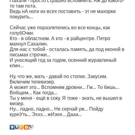
Пахали - просто страшно вспомнить. Аж до какого-
то там пота.
Ведь нА ноги их всех поставить - эт не махорки
покурить...
Сейчас уже поразлетелись во все концы, как
голубОчки.
Кто - в областном. А кто - в райцентре. Петро
махнул Сахалин.
Для нас с тобой - осталась память, да под иконой в
письмах строчки...
И уносящий год за годом, осенний журавлиный
клин...
Ну, что же, мать - давай по стопке. Закусим.
Включим телевизер.
А может это... Вспомним дровни... Гм... То бишь...
Вобщем... Как тогда...
Ты у меня - ещё в соку. Я тоже - знать, не вышел в
мизер.
Ну... ладно, ладно... Не серчай уж... Пойду
курнУть... Эххх... жИзня... Дааа...