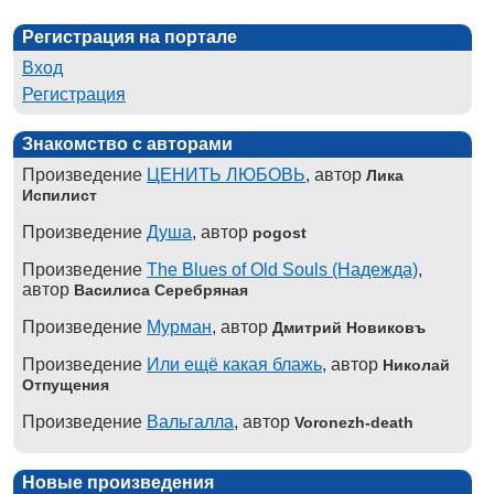
Регистрация на портале
Вход
Регистрация
Знакомство с авторами
Произведение
ЦЕНИТЬ ЛЮБОВЬ
, автор
Лика
Испилист
Произведение
Душа
, автор
pogost
Произведение
The Blues of Old Souls (Надежда)
,
автор
Василиса Серебряная
Произведение
Мурман
, автор
Дмитрий Новиковъ
Произведение
Или ещё какая блажь
, автор
Николай
Отпущения
Произведение
Вальгалла
, автор
Voronezh-death
Новые произведения