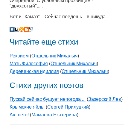
Очередной. С условным прозвищем -
"двухсотый".....
Вот и "Камаз"... Сейчас поедешь... в никуда...
Читайте еще стихи
Реквием
(
Отшельник Михалыч
)
Мать Философия
(
Отшельник Михалыч
)
Деревенская идиллия
(
Отшельник Михалыч
)
Стихи других поэтов
Пускай сейчас бушует непогода ...
(
Зазерский Лев
)
Крымские яйлы
(
Сергей Прилуцкий
)
Ах, лето!
(
Мамаева Екатерина
)