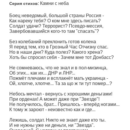
: Камни с неба
Серия стихов
­­­­­­­­­­­­Боец неведомый, большой страны Россия -
Как нареку тебя? О ком мне здесь писать?
Солдат удачи? Террорист? Псевдо-мессия,
Завербовавшийся кого-то там "спасать"?
Без колебаний преклонить готов колена
Я перед тем, кто в Грозный Час Отчизну спас.
Но в наши дни? Куда полез? Какого хрена?
Хоть бы спросил себя - Зачем мне тот Донбасс?
Не сомневаюсь, что не знал и в пол-мизинца,
Об этих... как их... ДНР и ЛНР...
Пожмёт плечами и всплакнёт мать украинца -
Ой, хлопче, хлопче... Та за що ж ти тут помер...?
Небось мечтал - вернусь с хорошими деньгами!
При орденах! А может даже при "Звезде"!
Не получилось, брат... Пришлось - вперёд ногами...
К тому ж зароют - неизвестно как и где...
Лежишь, солдат. Никто не знает даже кто ты.
И не нужны уже ни деньги, ни "Звезда".