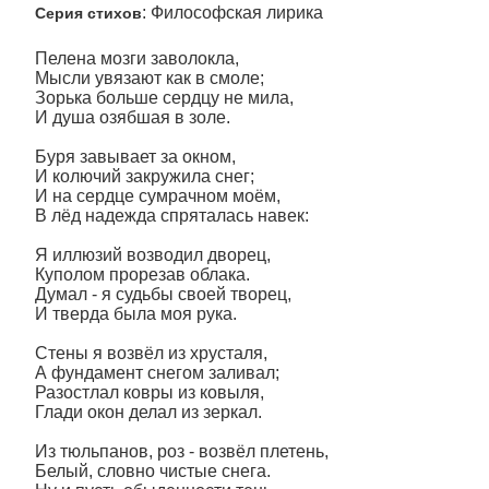
: Философская лирика
Серия стихов
Пелена мозги заволокла,
Мысли увязают как в смоле;
Зорька больше сердцу не мила,
И душа озябшая в золе.
Буря завывает за окном,
И колючий закружила снег;
И на сердце сумрачном моём,
В лёд надежда спряталась навек:
Я иллюзий возводил дворец,
Куполом прорезав облака.
Думал - я судьбы своей творец,
И тверда была моя рука.
Стены я возвёл из хрусталя,
А фундамент снегом заливал;
Разостлал ковры из ковыля,
Глади окон делал из зеркал.
Из тюльпанов, роз - возвёл плетень,
Белый, словно чистые снега.