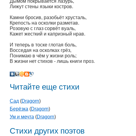
Дымом покрывается лазурь,
Лижут стены языки костров.
Камни бросив, разобьёт хрусталь,
Крепость на осколки разметав.
Розовую с глаз сорвёт вуаль,
Кажет жесткий и капризный нрав.
И теперь в тоске глотая боль,
Восседая на осколках грёз,
Понимаю в чём у жизни роль;
В жизни нет стихов - лишь книги проз.
Читайте еще стихи
Сад
(
Dragorn
)
Берёзка
(
Dragorn
)
Ум и мечта
(
Dragorn
)
Стихи других поэтов