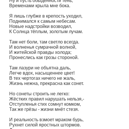
Ну и пусть обыденности тень,
Временами крыла мне бока.
Я лишь глубже в крепость уходил,
Поднимался к самым небесам.
Новые надстройки возводил,
К Солнца тёплым, золотым лучам.
Там нет боли, там светло всегда.
И волненья сумрачной волной,
И житейской правды холода;
Пронеслись как грозы стороной.
Там лазури не объятна даль,
Легче вдох, насыщеннее цвет!
В тех чертогах ничего не жаль,
Жизнь нежна, прекрасна как сонет.
Но сонеты строить не легко:
Жёстких правил нарушать нельзя,-
Отступленья стих сомнут комком,
Так же грёзы - жизни мнёт стезя.
И реальность взмоет мраком бурь,
Рухнет силой яростных штормов.