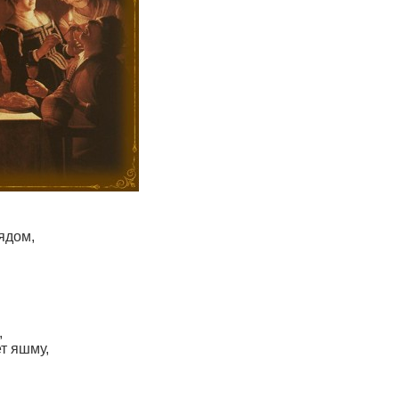
ядом,
,
т яшму,