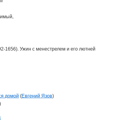
а!
римый,
592-1656). Ужин с менестрелем и его лютней
ся домой
(
Евгений Язов
)
)
в