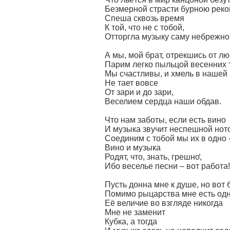
Безмерной страсти бурною реко
Спеша сквозь время
К той, что не с тобой,
Отторгла музыку саму небрежно
А мы, мой брат, отрекшись от лю
Парим легко пыльцой весенних 
Мы счастливы, и хмель в нашей
Не тает вовсе
От зари и до зари,
Веселием сердца наши обдав.
Что нам заботы, если есть вино
И музыка звучит неспешной нот
Соединим с тобой мы их в одно 
Вино и музыка
Родят, что, знать, грешно̒,
Ибо веселье песни – вот работа!
Пусть донна мне к душе, но вот 
Помимо рыцарства мне есть одн
Её величие во взгляде никогда
Мне не заменит
Кубка, а тогда