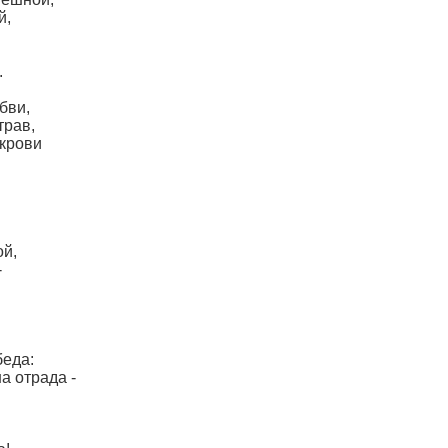
й,
.
бви,
трав,
 крови
ой,
-
беда:
а отрада -