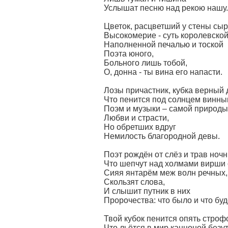
Услышат песню над рекою нашу.
Цветок, расцветший у стены сыро
Высокомерие - суть королевской
Наполненной печалью и тоской
Поэта юного,
Больного лишь тобой,
О, донна - ты вина его напасти.
Лозы причастник, кубка верный д
Что пенится под солнцем винн
Поэм и музыки – самой природы с
Любви и страсти,
Но обретших вдруг
Немилость благородной девы.
Поэт рождён от слёз и трав ночн
Что шепчут над холмами вирши 
Сияя янтарём меж волн речных,
Скользят слова,
И слышит путник в них
Пророчества: что было и что буд
Твой кубок пенится опять строф
Что льётся в мир канцоной безу