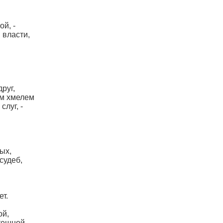
й, -
 власти,
руг,
ым хмелем
луг, -
ых,
судеб,
ет.
ой,
тешной,