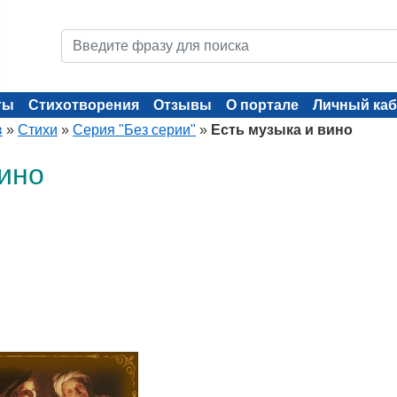
ты
Стихотворения
Отзывы
О портале
Личный каб
в
»
Стихи
»
Серия "Без серии"
»
Есть музыка и вино
вино