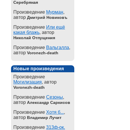
Серебряная
Произведение
Мурман
,
автор
Дмитрий Новиковъ
Произведение
Или ещё
какая блажь
, автор
Николай Отпущения
Произведение
Вальгалла
,
автор
Voronezh-death
Новые произведения
Произведение
Могилизация
, автор
Voronezh-death
Произведение
Сезоны
,
автор
Александр Саркисов
Произведение
Хотя б...
,
автор
Владимир Лучит
Произведение
313ф-ок.