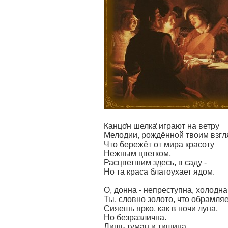
Канцо̒н шелка̒ играют на ветру
Мелодии, рождённой твоим взгл
Что бережёт от мира красоту
Нежным цветком,
Расцветшим здесь, в саду -
Но та краса благоухает ядом.
О, донна - непреступна, холодна
Ты, словно золото, что обрамляе
Сияешь ярко, как в ночи луна,
Но безразлична.
Лишь туман и тишина