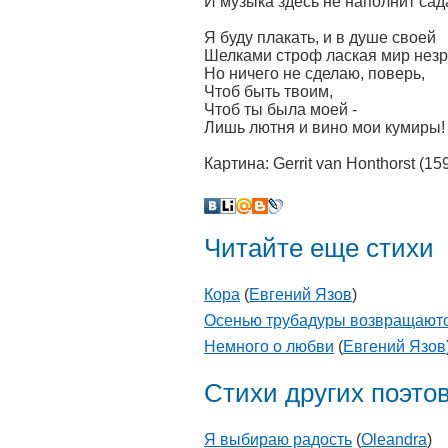
И музыка здесь не наполнит сад
Я буду плакать, и в душе своей
Шелками строф лаская мир нез
Но ничего не сделаю, поверь,
Чтоб быть твоим,
Чтоб ты была моей -
Лишь лютня и вино мои кумиры!
Картина: Gerrit van Honthorst (1
Читайте еще стихи
Кора
(
Евгений Язов
)
Осенью трубадуры возвращают
Немного о любви
(
Евгений Язов
Стихи других поэто
Я выбираю радость
(
Oleandra
)