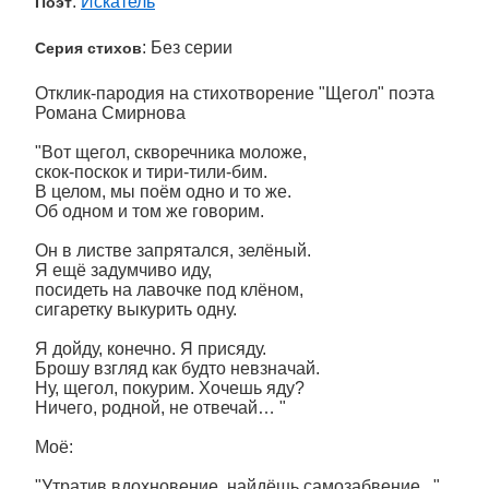
:
Искатель
Поэт
: Без серии
Серия стихов
Отклик-пародия на стихотворение "Щегол" поэта
Романа Смирнова
"Вот щегол, скворечника моложе,
скок-поскок и тири-тили-бим.
В целом, мы поём одно и то же.
Об одном и том же говорим.
Он в листве запрятался, зелёный.
Я ещё задумчиво иду,
посидеть на лавочке под клёном,
сигаретку выкурить одну.
Я дойду, конечно. Я присяду.
Брошу взгляд как будто невзначай.
Ну, щегол, покурим. Хочешь яду?
Ничего, родной, не отвечай… "
Моё:
"Утратив вдохновение, найдёшь самозабвение..."