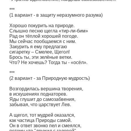
***
(1 вариант - в защиту неразумного разума)
Хорошо покурить на природе.
Слышно песню щегла «тир-ли-бим»
Рад он тёплой хорошей погоде.
Мы сейчас пообщаемся с ним.
Закурить я ему предлагаю
сигаретку – Смелее, Щегол!
Брось ты, эти зелёные ветки.
Что? Не хочешь? Тогда ты - «осёл».
***
(2 вариант - за Природную мудрость)
Возгордилась вершина творения,
в искушениях поднаторев.
Яды глушит до самозабвения,
забывая, что царствует Лев.
А щегол, тот мудрей оказался,
как частица Природы самой.
Он в ответ звонко пел и смеялся,
потому что "дружил с головой".