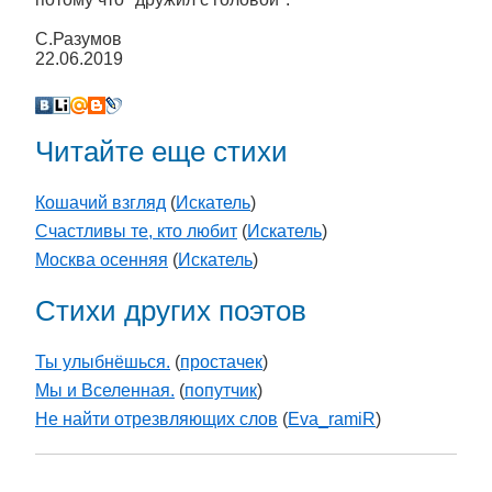
С.Разумов
22.06.2019
Читайте еще стихи
Кошачий взгляд
(
Искатель
)
Счастливы те, кто любит
(
Искатель
)
Москва осенняя
(
Искатель
)
Стихи других поэтов
Ты улыбнёшься.
(
простачек
)
Мы и Вселенная.
(
попутчик
)
Не найти отрезвляющих слов
(
Eva_ramiR
)