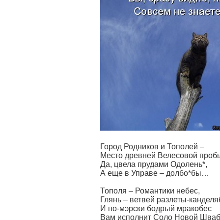
Город Родников и Тополей –
Место древней Велесовой про
Да, цвела прудами Одолень*,
А еще в Управе – долбо*бы…
Тополя – Романтики небес,
Глянь – ветвей разлеты-канделя
И по-мэрски бодрый мракобес
Вам исполнит Соло Новой Шваб