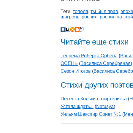
Теги:
тополя
,
ты был прав
,
эпох
шагрень
,
роспил
,
роспил на это
Читайте еще стихи
Теорема Роберта Орбена
(
Васи
ОСЕНЬ
(
Василиса Серебряная
)
Сезон Итогов
(
Василиса Сереб
Стихи других поэто
Песенка Кольки-сатиртериста
(
Н
Устала ждать...
(
Natusya
)
Уильям Шекспир Сонет №1
(
Мен