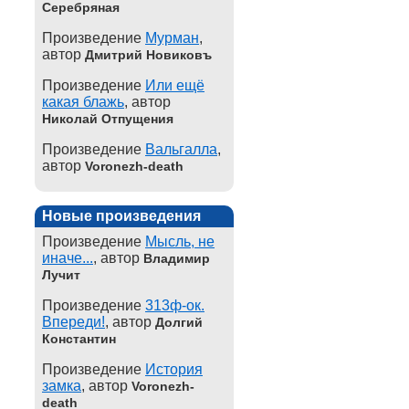
Серебряная
Произведение
Мурман
,
автор
Дмитрий Новиковъ
Произведение
Или ещё
какая блажь
, автор
Николай Отпущения
Произведение
Вальгалла
,
автор
Voronezh-death
Новые произведения
Произведение
Мысль, не
иначе...
, автор
Владимир
Лучит
Произведение
313ф-ок.
Впереди!
, автор
Долгий
Константин
Произведение
История
замка
, автор
Voronezh-
death