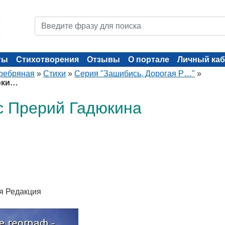
ты
Стихотворения
Отзывы
О портале
Личный каб
ребряная
»
Стихи
»
Серия "Зашибись, Дорогая Р…"
»
юки…
с Прерий Гадюкина
ая Редакция