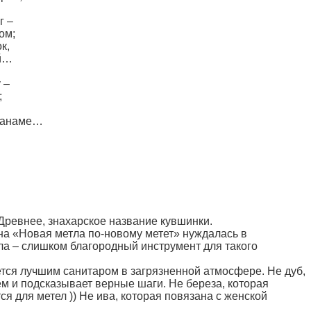
г –
ом;
к,
ий…
 –
;
 панаме…
Древнее, знахарское название кувшинки.
на «Новая метла по-новому метет» нуждалась в
а – слишком благородный инструмент для такого
яется лучшим санитаром в загрязненной атмосфере. Не дуб,
м и подсказывает верные шаги. Не береза, которая
я для метел )) Не ива, которая повязана с женской