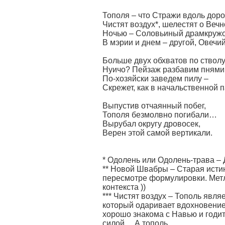
Тополя – что Стражи вдоль доро
Чистят воздух*, шелестят о Вечн
Ночью – Соловьиный драмкружо
В мэрии и днем – другой, Овеч
Больше двух обхватов по стволу
Нуичо? Пейзаж разбавим пнями
По-хозяйски заведем пилу –
Скрежет, как в начальственной
Выпустив отчаянный побег,
Тополя безмолвно погибали…
Вырубал округу дровосек,
Верен этой самой вертикали.
* Одолень или Одолень-трава – 
** Новой Швабры – Старая исти
пересмотре формулировки. Метл
контекста ))
*** Чистят воздух – Тополь явл
который одаривает вдохновение
хорошо знакома с Навью и годитс
силой… А тополь.