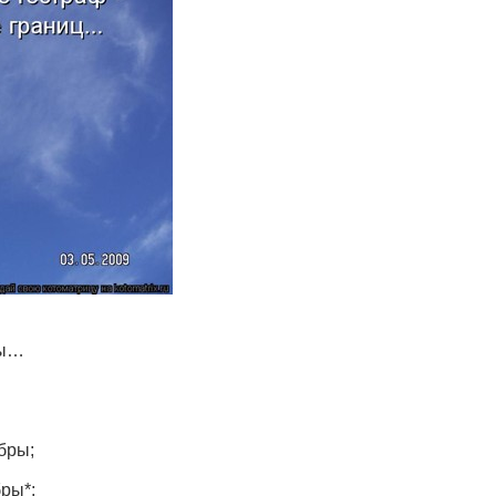
бы…
бры;
ры*;