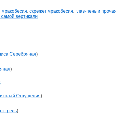
а мракобесия
,
скрежет мракобесия
,
глав-пень и прочая
й самой вертикали
лиса Серебряная
)
ряная
)
в
иколай Отпущения
)
естрель
)