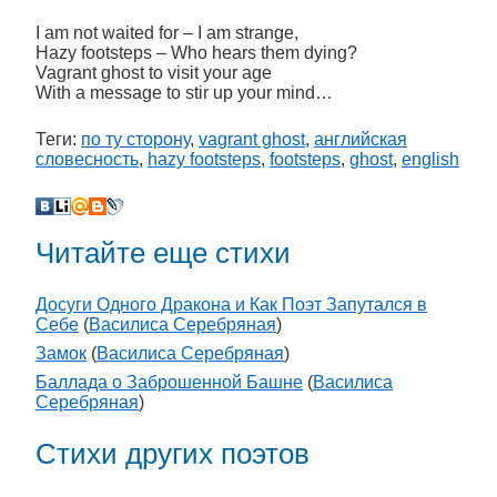
I am not waited for – I am strange,
Hazy footsteps – Who hears them dying?
Vagrant ghost to visit your age
With a message to stir up your mind…
Теги:
по ту сторону
,
vagrant ghost
,
английская
словесность
,
hazy footsteps
,
footsteps
,
ghost
,
english
Читайте еще стихи
Досуги Одного Дракона и Как Поэт Запутался в
Себе
(
Василиса Серебряная
)
Замок
(
Василиса Серебряная
)
Баллада о Заброшенной Башне
(
Василиса
Серебряная
)
Стихи других поэтов