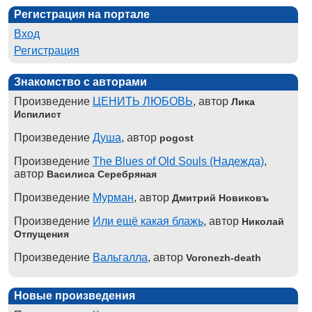
Регистрация на портале
Вход
Регистрация
Знакомство с авторами
Произведение
ЦЕНИТЬ ЛЮБОВЬ
, автор
Лика
Испилист
Произведение
Душа
, автор
pogost
Произведение
The Blues of Old Souls (Надежда)
,
автор
Василиса Серебряная
Произведение
Мурман
, автор
Дмитрий Новиковъ
Произведение
Или ещё какая блажь
, автор
Николай
Отпущения
Произведение
Вальгалла
, автор
Voronezh-death
Новые произведения