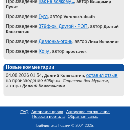
Произведение
Как не всякому...
, автор
Владимир
Лучит
Произведение
Гугл
, автор
Voronezh-death
Произведение
379ф-ок. Другой - РЭП
, автор
Долгий
Константин
Произведение
Девчонка-огонь
, автор
Лика Испилист
Произведение
Хочу.
, автор
простачек
Новые комментарии
04.08.2026 01:54,
,
оставил отзыв
Долгий Константин
на произведение
,
505ф-ок. Стрекоза без Муравья
автора
Долгий Константин
FAQ
Авторские права
Авторское соглашение
Новости портала
Обратная связь
Библиотека Поэзии © 2004-2025.