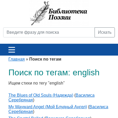
Искать
Главная
»
Поиск по тегам
Поиск по тегам: english
Ищем стихи по тегу "english"
The Blues of Old Souls (Надежда)
(
Василиса
Серебряная
)
My Wayward Angel (Мой Блудный Ангел)
(
Василиса
Серебряная
)