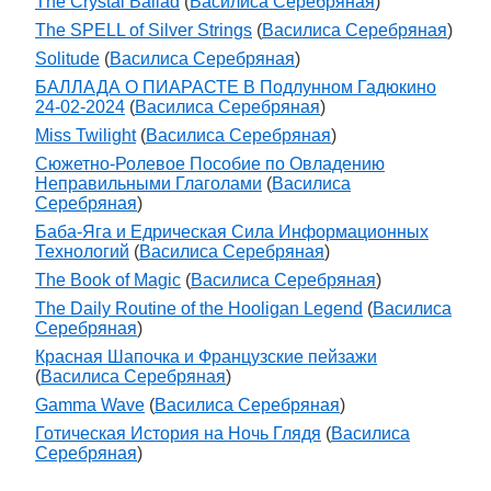
The Crystal Ballad
(
Василиса Серебряная
)
The SPELL of Silver Strings
(
Василиса Серебряная
)
Solitude
(
Василиса Серебряная
)
БАЛЛАДА О ПИАРАСТЕ В Подлунном Гадюкино
24-02-2024
(
Василиса Серебряная
)
Miss Twilight
(
Василиса Серебряная
)
Сюжетно-Ролевое Пособие по Овладению
Неправильными Глаголами
(
Василиса
Серебряная
)
Баба-Яга и Едрическая Сила Информационных
Технологий
(
Василиса Серебряная
)
The Book of Magic
(
Василиса Серебряная
)
The Daily Routine of the Hooligan Legend
(
Василиса
Серебряная
)
Красная Шапочка и Французские пейзажи
(
Василиса Серебряная
)
Gamma Wave
(
Василиса Серебряная
)
Готическая История на Ночь Глядя
(
Василиса
Серебряная
)