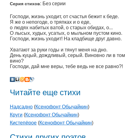
: Без серии
Серия стихов
Господи, жизнь уходит, от счастья бежит к беде.
Я же о непогоде, о тряпках и о еде,
о людях набитых ватой, о старых обидах, о...
О лысых, худых, усатых, о мыльном пустом кино.
Господи, жизнь уходит! На кладбище друг давно.
Хватают за руки годы и тянут меня на дно.
День куцый, дождливый, серый. Виновно ли в том
вино?
Господи, дай мне веры, тебе ведь не все равно?!
Читайте еще стихи
Надсадно
(
Ксенофонт Обычайкин
)
Круги
(
Ксенофонт Обычайкин
)
Кистепёрое
(
Ксенофонт Обычайкин
)
Стихи других поэтов