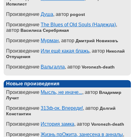
Испилист
Произведение
Душа
, автор
pogost
Произведение
The Blues of Old Souls (Надежда)
,
автор
Василиса Серебряная
Произведение
Мурман
, автор
Дмитрий Новиковъ
Произведение
Или ещё какая блажь
, автор
Николай
Отпущения
Произведение
Вальгалла
, автор
Voronezh-death
Новые произведения
Произведение
Мысль, не иначе...
, автор
Владимир
Лучит
Произведение
313ф-ок. Впереди!
, автор
Долгий
Константин
Произведение
История замка
, автор
Voronezh-death
Произведение
Жизнь прОжита, занесена в анналы
,