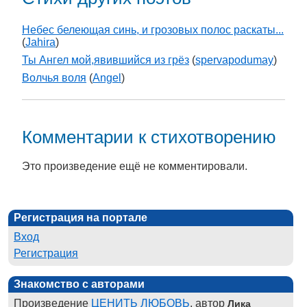
Небес белеющая синь, и грозовых полос раскаты...
(
Jahira
)
Ты Ангел мой,явившийся из грёз
(
spervapodumay
)
Волчья воля
(
Angel
)
Комментарии к стихотворению
Это произведение ещё не комментировали.
Регистрация на портале
Вход
Регистрация
Знакомство с авторами
Произведение
ЦЕНИТЬ ЛЮБОВЬ
, автор
Лика