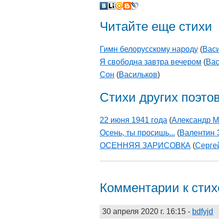
Читайте еще стихи
Гимн белорусскому народу
(
Вас
Я свободна завтра вечером
(
Вас
Сон
(
Васильков
)
Стихи других поэто
22 июня 1941 года
(
Александр М
Осень, ты просишь...
(
Валентин 
ОСЕННЯЯ ЗАРИСОВКА
(
Серг
Комментарии к сти
30 апреля 2020 г. 16:15
-
bdfyjd