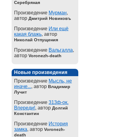
Серебряная
Произведение
Мурман
,
автор
Дмитрий Новиковъ
Произведение
Или ещё
какая блажь
, автор
Николай Отпущения
Произведение
Вальгалла
,
автор
Voronezh-death
Новые произведения
Произведение
Мысль, не
иначе...
, автор
Владимир
Лучит
Произведение
313ф-ок.
Впереди!
, автор
Долгий
Константин
Произведение
История
замка
, автор
Voronezh-
death