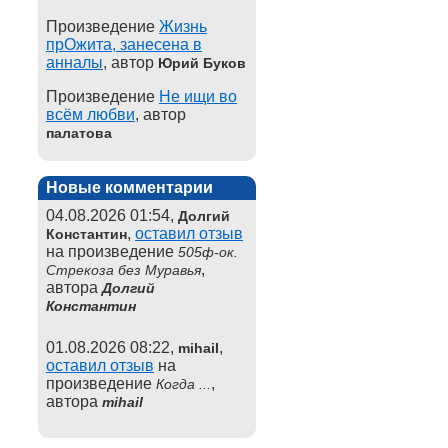
Произведение
Жизнь
прОжита, занесена в
анналы
, автор
Юрий Буков
Произведение
Не ищи во
всём любви
, автор
палатова
Новые комментарии
04.08.2026 01:54,
Долгий
,
оставил отзыв
Константин
на произведение
505ф-ок.
,
Стрекоза без Муравья
автора
Долгий
Константин
01.08.2026 08:22,
,
mihail
оставил отзыв
на
произведение
,
Когда ...
автора
mihail