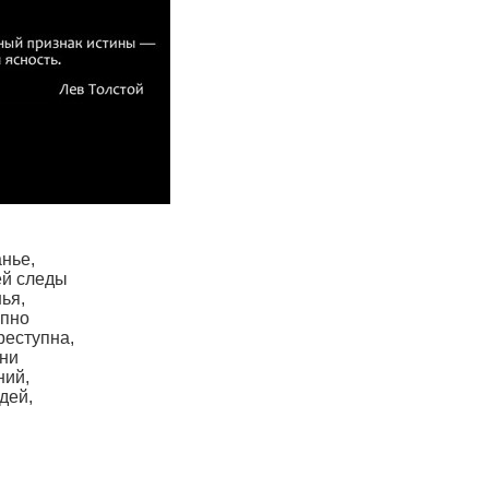
нье,
ей следы
ья,
упно
реступна,
ени
ний,
дей,
.