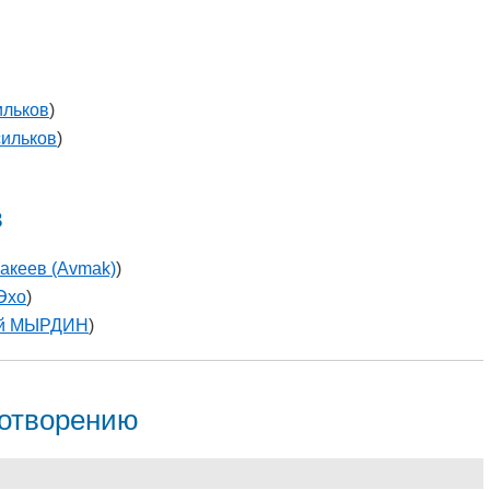
ильков
)
ильков
)
в
акеев (Avmak)
)
Эхо
)
ей МЫРДИН
)
хотворению