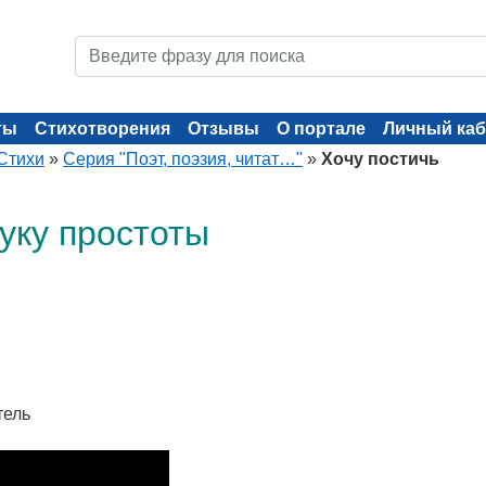
ты
Стихотворения
Отзывы
О портале
Личный каб
Стихи
»
Серия "Поэт, поэзия, читат…"
»
Хочу постичь
уку простоты
тель