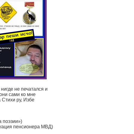
 нигде не печатался и
 они сами ко мне
 Стихи ру, Избе
а поэзии»)
туация пенсионера МВД)