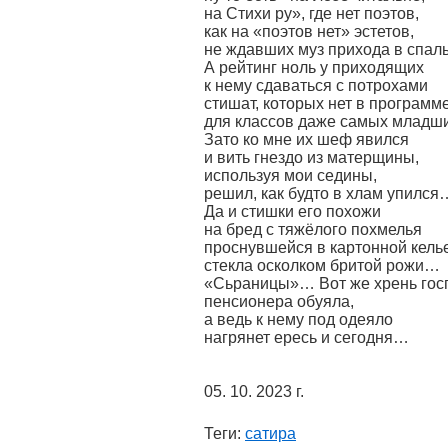
на Стихи ру», где нет поэтов,
как на «поэтов нет» эстетов,
не ждавших муз прихода в спа
А рейтинг ноль у приходящих
к нему сдаваться с потрохами
стишат, которых нет в программ
для классов даже самых млад
Зато ко мне их шеф явился
и вить гнездо из матерщины,
используя мои седины,
решил, как будто в хлам упился
Да и стишки его похожи
на бред с тяжёлого похмелья
проснувшейся в картонной кель
стекла осколком бритой рожи…
«Сьраницы»… Вот же хрень гос
пенсионера обуяла,
а ведь к нему под одеяло
нагрянет ересь и сегодня…
05. 10. 2023 г.
Теги:
сатира