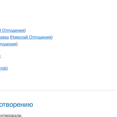
й Отпущения
)
овка
(
Николай Отпущения
)
пущения
)
в
rnik
)
хотворению
ентировали.