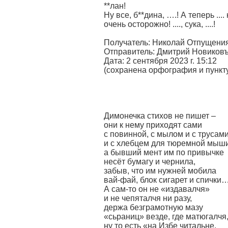
**лан!
Ну все, б**дина, ….! А теперь ....
очень осторожно! ...., сука, ....!
Получатель: Николай Отпущени
Отправитель: Дмитрий Новиковъ
Дата: 2 сентября 2023 г. 15:12
(сохранена орфография и пунк
Димонечка стихов не пишет –
они к нему приходят сами
с повинной, с мылом и с трусами
и с хлебцем для тюремной мыши
а бывший мент им по привычке
несёт бумагу и чернила,
забыв, что им нужней мобила
вай-фай, блок сигарет и спички
А сам-то он не «издавалчя»
и не чепяталчя ни разу,
держа безграмотную мазу
«сьраниц» везде, где матюгалчя
ну то есть «на Избе читальне,