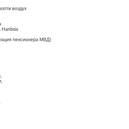
 копти воздух
я
 Haribda
туация пенсионера МВД)
,
,
…
,