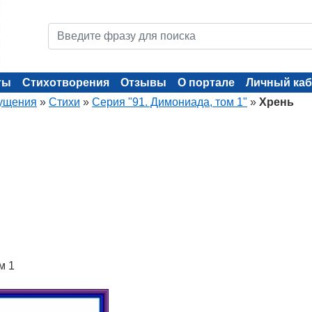
ты
Стихотворения
Отзывы
О портале
Личный каб
ущения
»
Стихи
»
Серия "91. Димониада, том 1"
»
Хрень
м 1