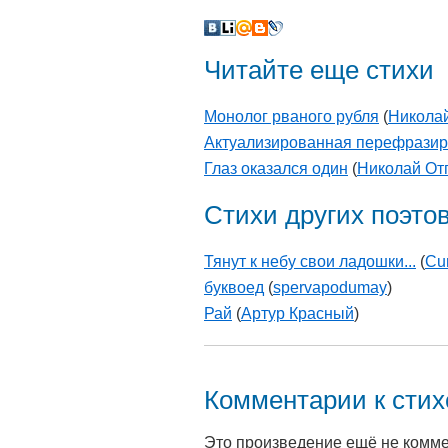
Читайте еще стихи
Монолог рваного рубля
(
Никола
Актуализированная перефразир
Глаз оказался один
(
Николай От
Стихи других поэто
Тянут к небу свои ладошки...
(
Cu
буквоед
(
spervapodumay
)
Рай
(
Артур Красный
)
Комментарии к сти
Это произведение ещё не комм