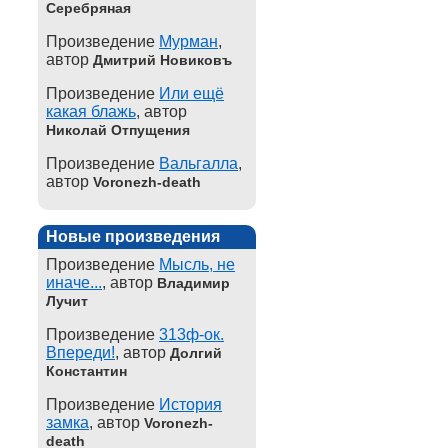
Серебряная
Произведение
Мурман
,
автор
Дмитрий Новиковъ
Произведение
Или ещё
какая блажь
, автор
Николай Отпущения
Произведение
Вальгалла
,
автор
Voronezh-death
Новые произведения
Произведение
Мысль, не
иначе...
, автор
Владимир
Лучит
Произведение
313ф-ок.
Впереди!
, автор
Долгий
Константин
Произведение
История
замка
, автор
Voronezh-
death