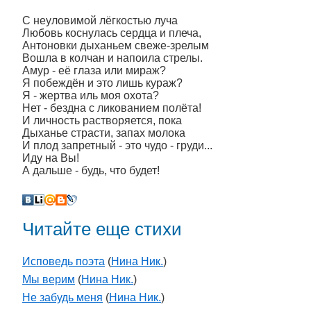
С неуловимой лёгкостью луча
Любовь коснулась сердца и плеча,
Антоновки дыханьем свеже-зрелым
Вошла в колчан и напоила стрелы.
Амур - её глаза или мираж?
Я побеждён и это лишь кураж?
Я - жертва иль моя охота?
Нет - бездна с ликованием полёта!
И личность растворяется, пока
Дыханье страсти, запах молока
И плод запретный - это чудо - груди...
Иду на Вы!
А дальше - будь, что будет!
Читайте еще стихи
Исповедь поэта
(
Нина Ник.
)
Мы верим
(
Нина Ник.
)
Не забудь меня
(
Нина Ник.
)