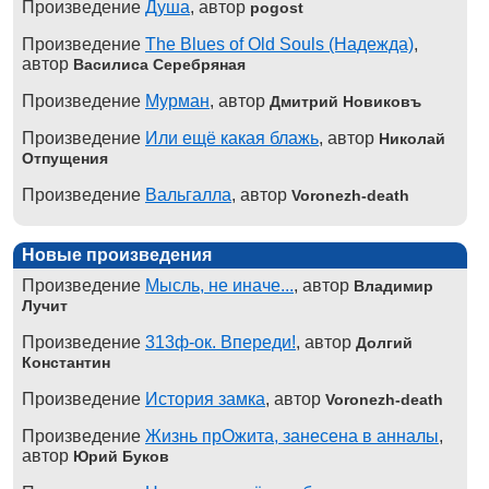
Произведение
Душа
, автор
pogost
Произведение
The Blues of Old Souls (Надежда)
,
автор
Василиса Серебряная
Произведение
Мурман
, автор
Дмитрий Новиковъ
Произведение
Или ещё какая блажь
, автор
Николай
Отпущения
Произведение
Вальгалла
, автор
Voronezh-death
Новые произведения
Произведение
Мысль, не иначе...
, автор
Владимир
Лучит
Произведение
313ф-ок. Впереди!
, автор
Долгий
Константин
Произведение
История замка
, автор
Voronezh-death
Произведение
Жизнь прОжита, занесена в анналы
,
автор
Юрий Буков