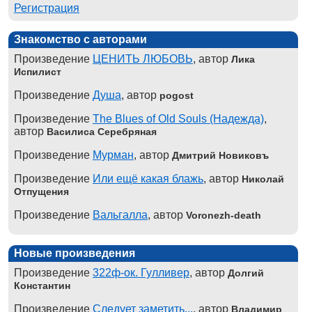
Регистрация
Знакомство с авторами
Произведение
ЦЕНИТЬ ЛЮБОВЬ
, автор
Лика
Испилист
Произведение
Душа
, автор
pogost
Произведение
The Blues of Old Souls (Надежда)
,
автор
Василиса Серебряная
Произведение
Мурман
, автор
Дмитрий Новиковъ
Произведение
Или ещё какая блажь
, автор
Николай
Отпущения
Произведение
Вальгалла
, автор
Voronezh-death
Новые произведения
Произведение
322ф-ок. Гулливер
, автор
Долгий
Константин
Произведение
Следует заметить...
, автор
Владимир