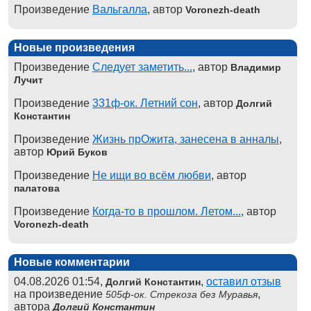
Произведение
Вальгалла
, автор
Voronezh-death
Новые произведения
Произведение
Следует заметить...
, автор
Владимир
Лучит
Произведение
331ф-ок. Летний сон
, автор
Долгий
Константин
Произведение
Жизнь прОжита, занесена в анналы
,
автор
Юрий Буков
Произведение
Не ищи во всём любви
, автор
палатова
Произведение
Когда-то в прошлом. Летом...
, автор
Voronezh-death
Новые комментарии
04.08.2026 01:54,
,
оставил отзыв
Долгий Константин
на произведение
,
505ф-ок. Стрекоза без Муравья
автора
Долгий Константин