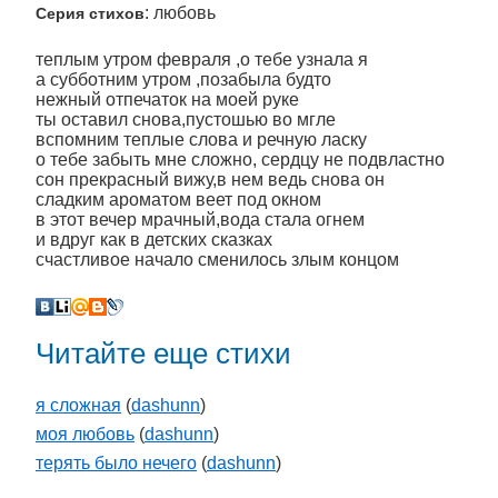
: любовь
Серия стихов
теплым утром февраля ,о тебе узнала я
а субботним утром ,позабыла будто
нежный отпечаток на моей руке
ты оставил снова,пустошью во мгле
вспомним теплые слова и речную ласку
о тебе забыть мне сложно, сердцу не подвластно
сон прекрасный вижу,в нем ведь снова он
сладким ароматом веет под окном
в этот вечер мрачный,вода стала огнем
и вдруг как в детских сказках
счастливое начало сменилось злым концом
Читайте еще стихи
я сложная
(
dashunn
)
моя любовь
(
dashunn
)
терять было нечего
(
dashunn
)