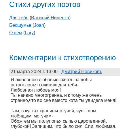
Стихи других поэтов
Для тебя
(
Василий Ниненко
)
Бесшумье
(
Joan
)
О нём
(
Lary
)
Комментарии к стихотворению
21 марта 2024 г. 13:00
-
Дмитрий Новиковъ
Я любовною любовью сквозь чащобы
острословья сочиняю для тебя-
Любовная любовь моя!
Ты наивно многогранна, и к тому же очень
странно,что во сне вместо кота ты увидела меня!
Там, в кустах крапивы жгучей, чувством
любящим, могучим-
Обожгем мы полупопья сыпью царственной,
глубокой! Запищим, что было сил! Спи, любимая,