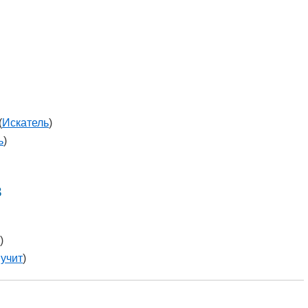
(
Искатель
)
ь
)
в
)
учит
)