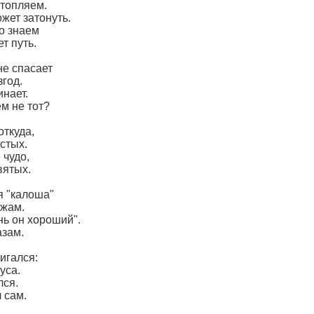
отопляем.
ожет затонуть.
о знаем
т путь.
не спасает
год.
инает.
м не тот?
откуда,
стых.
 чудо,
вятых.
я "калоша"
ежам.
нь он хороший".
азам.
игался:
уса.
лся.
 сам.