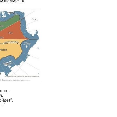
оплот
л.
ойдёт”,
л…”