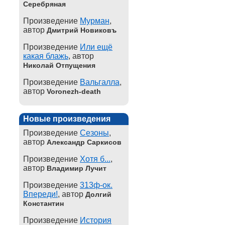
Серебряная
Произведение
Мурман
,
автор
Дмитрий Новиковъ
Произведение
Или ещё
какая блажь
, автор
Николай Отпущения
Произведение
Вальгалла
,
автор
Voronezh-death
Новые произведения
Произведение
Сезоны
,
автор
Александр Саркисов
Произведение
Хотя б...
,
автор
Владимир Лучит
Произведение
313ф-ок.
Впереди!
, автор
Долгий
Константин
Произведение
История