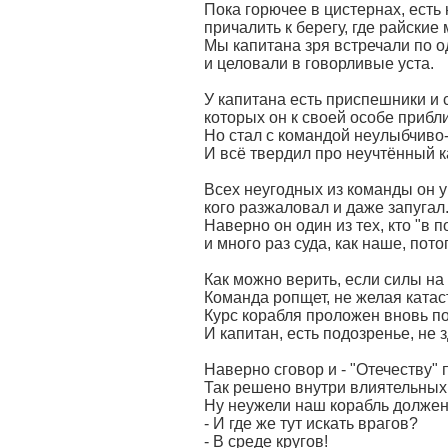
Пока горючее в цистернах, есть
причалить к берегу, где райские 
Мы капитана зря встречали по 
и целовали в говорливые уста.
У капитана есть приспешники и 
которых он к своей особе прибл
Но стал с командой неулыбчиво
И всё твердил про неучтённый к
Всех неугодных из команды он у
кого разжаловал и даже запугал
Наверно он один из тех, кто "в п
и много раз суда, как наше, пото
Как можно верить, если силы на
Команда ропщет, не желая катас
Курс корабля проложен вновь по
И капитан, есть подозренье, не 
Наверно сговор и - "Отечеству" 
Так решено внутри влиятельных 
Ну неужели наш корабль должен
- И где же тут искать врагов?
- В среде кругов!