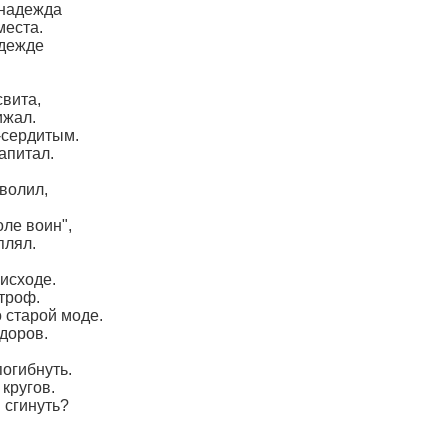
 надежда
места.
одежде
свита,
ижал.
-сердитым.
апитал.
волил,
.
оле воин",
плял.
 исходе.
троф.
 старой моде.
здоров.
погибнуть.
кругов.
 сгинуть?