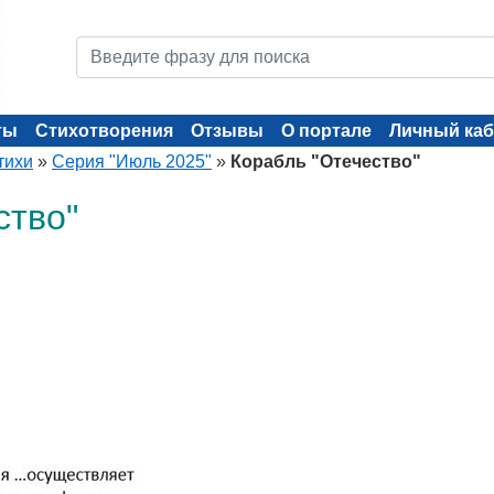
ты
Стихотворения
Отзывы
О портале
Личный каб
тихи
»
Серия "Июль 2025"
»
Корабль "Отечество"
ство"