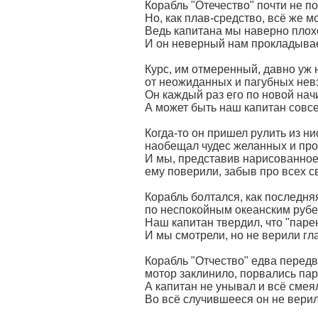
Корабль "Отечество" почти не п
Но, как плав-средство, всё же м
Ведь капитана мы наверно плох
И он неверный нам прокладывае
Курс, им отмеренный, давно уж 
от неожиданных и пагубных невз
Он каждый раз его по новой нач
А может быть наш капитан совсе
Когда-то он пришел рулить из ни
наобещал чудес желанных и про
И мы, представив нарисованное
ему поверили, забыв про всех с
Корабль болтался, как последня
по неспокойным океанским руб
Наш капитан твердил, что "паре
И мы смотрели, но не верили гл
Корабль "Отчество" едва передв
мотор заклинило, порвались пар
А капитан не унывал и всё смея
Во всё случившееся он не верил