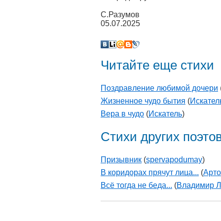
С.Разумов
05.07.2025
Читайте еще стихи
Поздравление любимой дочери
Жизненное чудо бытия
(
Искател
Вера в чудо
(
Искатель
)
Стихи других поэто
Призывник
(
spervapodumay
)
В коридорах прячут лица...
(
Арто
Всё тогда не беда...
(
Владимир Л