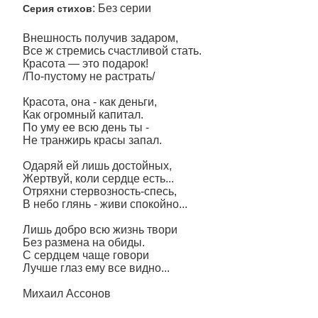
: Без серии
Серия стихов
Внешность получив задаром,
Все ж стремись счастливой стать.
Красота — это подарок!
/По-пустому не растрать/
Красота, она - как деньги,
Как огромный капитал.
По уму ее всю день ты -
Не транжирь красы запал.
Одаряй ей лишь достойных,
Жертвуй, коли сердце есть...
Отряхни стервозность-спесь,
В небо глянь - живи спокойно...
Лишь добро всю жизнь твори
Без размена на обиды.
С сердцем чаще говори
Лучше глаз ему все видно...
Михаил Ассонов