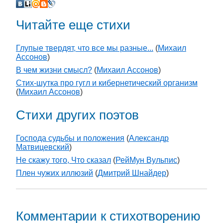
Читайте еще стихи
Глупые твердят, что все мы разные...
(
Михаил
Ассонов
)
В чем жизни смысл?
(
Михаил Ассонов
)
Стих-шутка про гугл и кибернетический организм
(
Михаил Ассонов
)
Стихи других поэтов
Господа судьбы и положения
(
Александр
Матвицевский
)
Не скажу того, Что сказал
(
РейМун Вульпис
)
Плен чужих иллюзий
(
Дмитрий Шнайдер
)
Комментарии к стихотворению