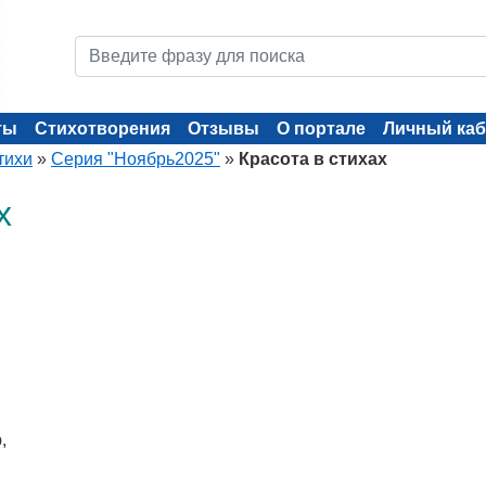
ты
Стихотворения
Отзывы
О портале
Личный каб
тихи
»
Серия "Ноябрь2025"
»
Красота в стихах
х
,