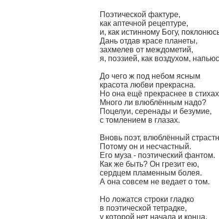
Поэтической фактуре,
как аптечной рецептуре,
и, как истинному Богу, поклонюсь
Дань отдав красе планеты,
захмелев от междометий,
я, поэзией, как воздухом, напьюс
До чего ж под небом ясным
красота любви прекрасна.
Но она ещё прекраснее в стихах
Много ли влюблённым надо?
Поцелуи, серенады и безумие,
с томлением в глазах.
Вновь поэт, влюблённый страстн
Потому он и несчастный.
Его муза - поэтический фантом.
Как же быть? Он грезит ею,
сердцем пламенным болея.
А она совсем не ведает о том.
Но ложатся строки гладко
в поэтической тетрадке,
у которой нет начала и конца.