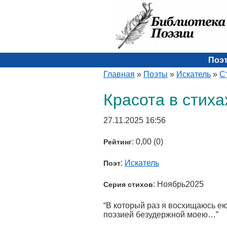
Поэ
Главная
»
Поэты
»
Искатель
»
С
Красота в стиха
27.11.2025 16:56
: 0,00 (0)
Рейтинг
:
Искатель
Поэт
: Ноябрь2025
Серия стихов
“В который раз я восхищаюсь ею
поэзией безудержной моею…”