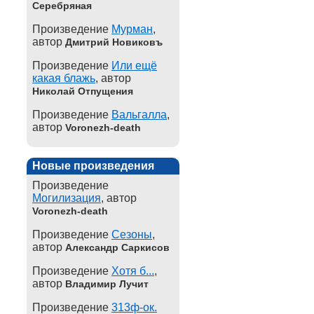
Серебряная
Произведение
Мурман
,
автор
Дмитрий Новиковъ
Произведение
Или ещё
какая блажь
, автор
Николай Отпущения
Произведение
Вальгалла
,
автор
Voronezh-death
Новые произведения
Произведение
Могилизация
, автор
Voronezh-death
Произведение
Сезоны
,
автор
Александр Саркисов
Произведение
Хотя б...
,
автор
Владимир Лучит
Произведение
313ф-ок.