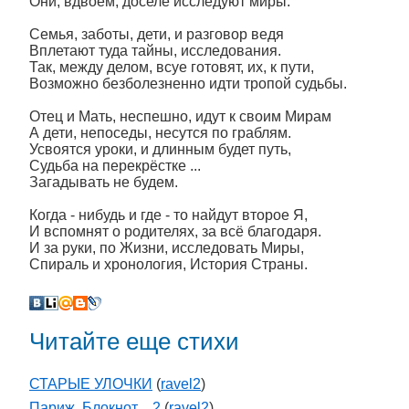
Они, вдвоём, доселе исследуют миры.
Семья, заботы, дети, и разговор ведя
Вплетают туда тайны, исследования.
Так, между делом, всуе готовят, их, к пути,
Возможно безболезненно идти тропой судьбы.
Отец и Мать, неспешно, идут к своим Мирам
А дети, непоседы, несутся по граблям.
Усвоятся уроки, и длинным будет путь,
Судьба на перекрёстке ...
Загадывать не будем.
Когда - нибудь и где - то найдут второе Я,
И вспомнят о родителях, за всё благодаря.
И за руки, по Жизни, исследовать Миры,
Спираль и хронология, История Страны.
Читайте еще стихи
СТАРЫЕ УЛОЧКИ
(
ravel2
)
Париж. Блокнот ...2
(
ravel2
)