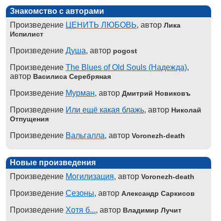
Знакомство с авторами
Произведение
ЦЕНИТЬ ЛЮБОВЬ
, автор
Лика
Испилист
Произведение
Душа
, автор
pogost
Произведение
The Blues of Old Souls (Надежда)
,
автор
Василиса Серебряная
Произведение
Мурман
, автор
Дмитрий Новиковъ
Произведение
Или ещё какая блажь
, автор
Николай
Отпущения
Произведение
Вальгалла
, автор
Voronezh-death
Новые произведения
Произведение
Могилизация
, автор
Voronezh-death
Произведение
Сезоны
, автор
Александр Саркисов
Произведение
Хотя б...
, автор
Владимир Лучит