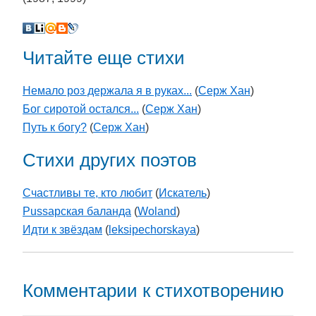
Читайте еще стихи
Немало роз держала я в руках...
(
Серж Хан
)
Бог сиротой остался...
(
Серж Хан
)
Путь к богу?
(
Серж Хан
)
Стихи других поэтов
Счастливы те, кто любит
(
Искатель
)
Pussарская баланда
(
Woland
)
Идти к звёздам
(
leksipechorskaya
)
Комментарии к стихотворению