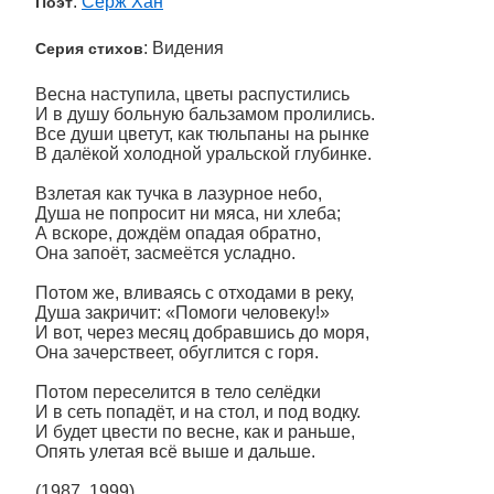
:
Серж Хан
Поэт
: Видения
Серия стихов
Весна наступила, цветы распустились
И в душу больную бальзамом пролились.
Все души цветут, как тюльпаны на рынке
В далёкой холодной уральской глубинке.
Взлетая как тучка в лазурное небо,
Душа не попросит ни мяса, ни хлеба;
А вскоре, дождём опадая обратно,
Она запоёт, засмеётся усладно.
Потом же, вливаясь с отходами в реку,
Душа закричит: «Помоги человеку!»
И вот, через месяц добравшись до моря,
Она зачерствеет, обуглится с горя.
Потом переселится в тело селёдки
И в сеть попадёт, и на стол, и под водку.
И будет цвести по весне, как и раньше,
Опять улетая всё выше и дальше.
(1987, 1999)