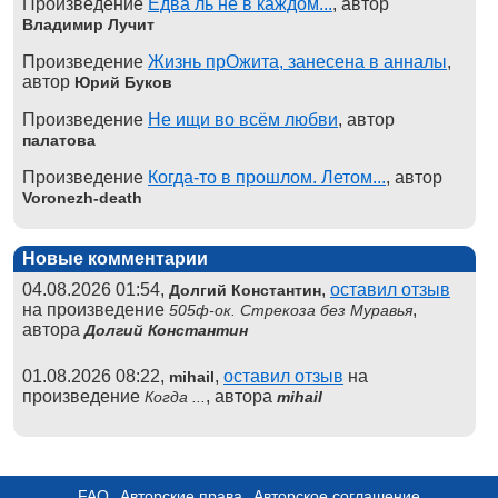
Произведение
Едва ль не в каждом...
, автор
Владимир Лучит
Произведение
Жизнь прОжита, занесена в анналы
,
автор
Юрий Буков
Произведение
Не ищи во всём любви
, автор
палатова
Произведение
Когда-то в прошлом. Летом...
, автор
Voronezh-death
Новые комментарии
04.08.2026 01:54,
,
оставил отзыв
Долгий Константин
на произведение
,
505ф-ок. Стрекоза без Муравья
автора
Долгий Константин
01.08.2026 08:22,
,
оставил отзыв
на
mihail
произведение
, автора
Когда ...
mihail
FAQ
Авторские права
Авторское соглашение