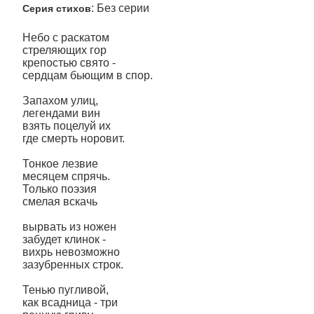
: Без серии
Серия стихов
Небо с раскатом
стреляющих гор
крепостью свято -
сердцам бьющим в спор.
Запахом улиц,
легендами вин
взять поцелуй их
где смерть норовит.
Тонкое лезвие
месяцем спрячь.
Только поэзия
смелая вскачь
вырвать из ножен
забудет клинок -
вихрь невозможно
зазубренных строк.
Тенью пугливой,
как всадница - три