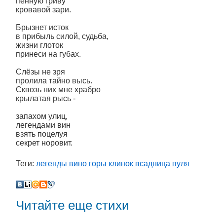
пенную гриву
кровавой зари.
Брызнет исток
в прибыль силой, судьба,
жизни глоток
принеси на губах.
Слёзы не зря
пролила тайно высь.
Сквозь них мне храбро
крылатая рысь -
запахом улиц,
легендами вин
взять поцелуя
секрет норовит.
Теги:
легенды вино горы клинок всадница пуля
Читайте еще стихи